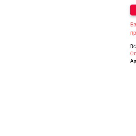
Вз
п
Вс
От
Ар