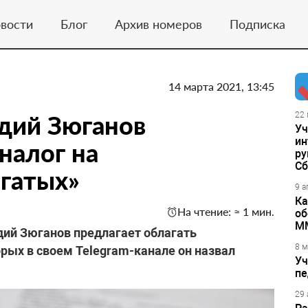
вости
Блог
Архив номеров
Подписка
14 марта 2021, 13:45
дий Зюганов
22 
Уч
ин
налог на
ру
Сб
гатых»
9 а
Ка
На чтение: ≈ 1 мин.
об
М
дий Зюганов предлагает облагать
8 м
рых в своем Telegram-канале он назвал
Уч
пе
29 