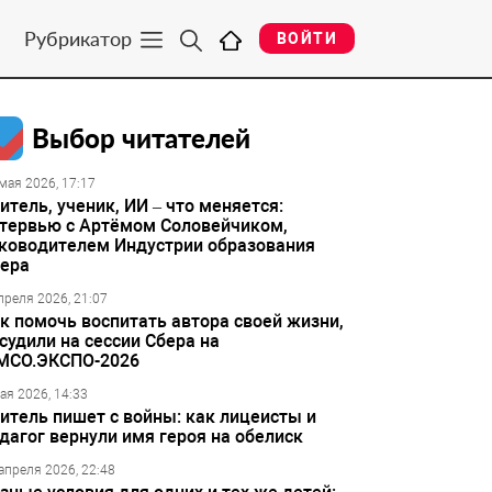
Рубрикатор
ВОЙТИ
Выбор читателей
мая 2026, 17:17
итель, ученик, ИИ – что меняется:
тервью с Артёмом Соловейчиком,
ководителем Индустрии образования
ера
преля 2026, 21:07
к помочь воспитать автора своей жизни,
судили на сессии Сбера на
МСО.ЭКСПО-2026
ая 2026, 14:33
итель пишет с войны: как лицеисты и
дагог вернули имя героя на обелиск
апреля 2026, 22:48