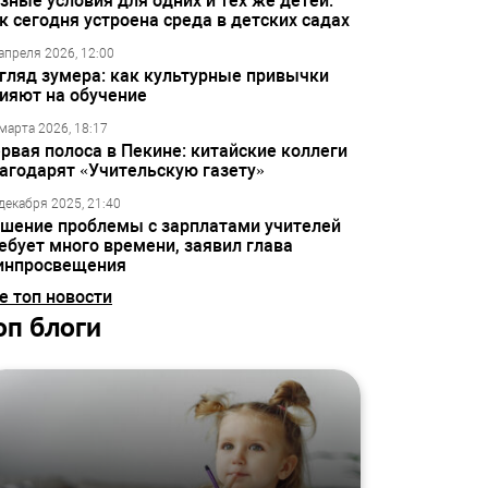
зные условия для одних и тех же детей:
к сегодня устроена среда в детских садах
апреля 2026, 12:00
гляд зумера: как культурные привычки
ияют на обучение
марта 2026, 18:17
рвая полоса в Пекине: китайские коллеги
агодарят «Учительскую газету»
декабря 2025, 21:40
шение проблемы с зарплатами учителей
ебует много времени, заявил глава
инпросвещения
е топ новости
оп блоги