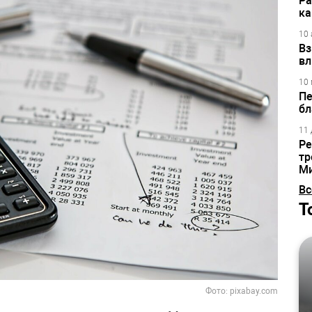
Ра
ка
10 
Вз
вл
10 
Пе
бл
11 
Ре
тр
М
Вс
Т
Фото: pixabay.com