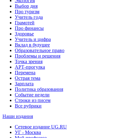
Экология
Выбор дня
Про туризм
Учитель года
Грамотей
Про финансы
Здоровье
Учитель и цифра
Вклад в будущее
Образовательное право
Проблемы и решения
Точка зрения
АРТ-прогулка
Перемена
Острая тема
Зарплата
Политика образования
Событие недели
Строки из писем
Все рубрики
Наши издания
Сетевое издание UG.RU
УГ - Москва
Мой профсоюз