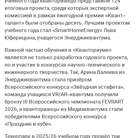
учебного года кванторианцы представили 124
итоговых проекта, среди которых экспертной
комиссией в рамках ежегодной премии «Квант–
талант» были отобраны десять. Лучшим проектом
учебного года стал «SmartHomeEnergy» Льва
Юферицына, учащегося Энерджиквантума.
Важной частью обучения в «Кванториуме»
является не только разработка годового проекта,
но и участие в конкурсах научно–технического и
инженерного творчества. Так, Арина Валеева из
Энерджиквантума стала призёром
Всероссийского конкурса «Звёздная эстафета»,
команда учащихся VR/AR–квантума получили
бронзу III Всероссийского чемпионата FEVRART
2026, а кванторианцы из Медиаквантума стали
победителями Всероссийского конкурса
«Праздник в кубе».
Технопарк в 2025/26 учебном году провёл три