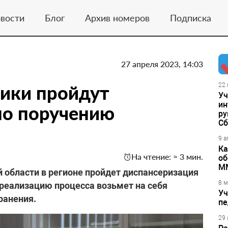
вости
Блог
Архив номеров
Подписка
27 апреля 2023, 14:03
ники пройдут
22 
Уч
ин
по поручению
ру
Сб
9 а
Ка
На чтение: ≈ 3 мин.
об
М
 области в регионе пройдет диспансеризация
8 м
 реализацию процесса возьмет на себя
Уч
ранения.
пе
29 