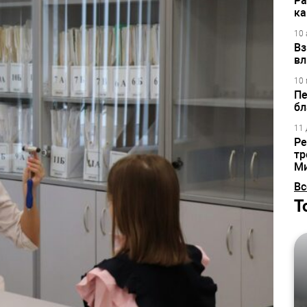
Ра
ка
10 
Вз
вл
10 
Пе
бл
11 
Ре
тр
М
Вс
Т