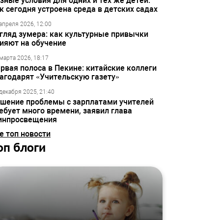
зные условия для одних и тех же детей:
к сегодня устроена среда в детских садах
апреля 2026, 12:00
гляд зумера: как культурные привычки
ияют на обучение
марта 2026, 18:17
рвая полоса в Пекине: китайские коллеги
агодарят «Учительскую газету»
декабря 2025, 21:40
шение проблемы с зарплатами учителей
ебует много времени, заявил глава
инпросвещения
е топ новости
оп блоги