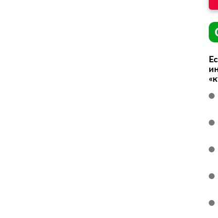
Ес
ин
«