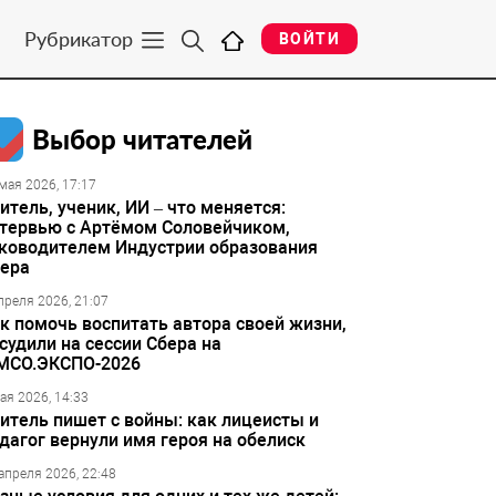
Рубрикатор
ВОЙТИ
Выбор читателей
мая 2026, 17:17
итель, ученик, ИИ – что меняется:
тервью с Артёмом Соловейчиком,
ководителем Индустрии образования
ера
преля 2026, 21:07
к помочь воспитать автора своей жизни,
судили на сессии Сбера на
МСО.ЭКСПО-2026
ая 2026, 14:33
итель пишет с войны: как лицеисты и
дагог вернули имя героя на обелиск
апреля 2026, 22:48