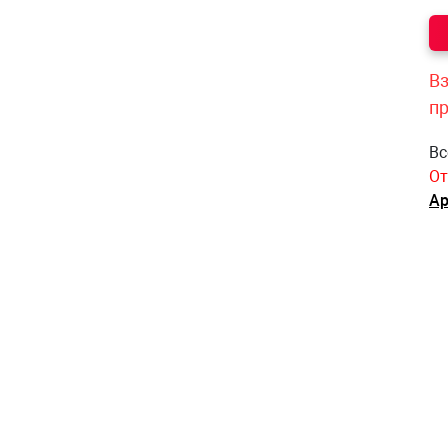
Вз
п
Вс
От
Ар