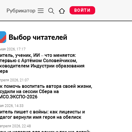
Рубрикатор
ВОЙТИ
Выбор читателей
мая 2026, 17:17
итель, ученик, ИИ – что меняется:
тервью с Артёмом Соловейчиком,
ководителем Индустрии образования
ера
преля 2026, 21:07
к помочь воспитать автора своей жизни,
судили на сессии Сбера на
МСО.ЭКСПО-2026
ая 2026, 14:33
итель пишет с войны: как лицеисты и
дагог вернули имя героя на обелиск
апреля 2026, 22:48