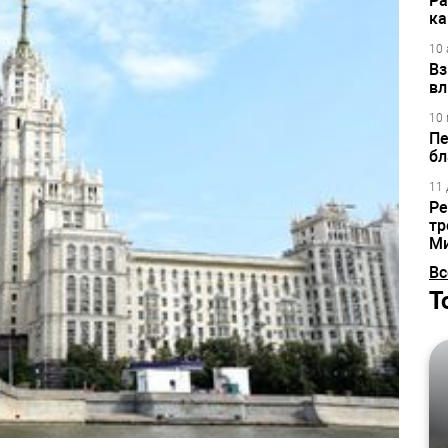
Ра
ка
10 
Вз
вл
10 
Пе
бл
11 
Ре
тр
М
Вс
Т