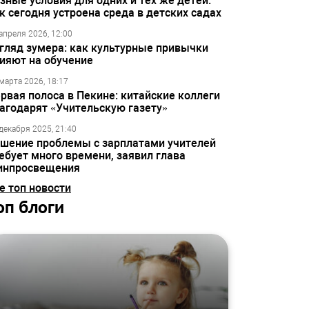
зные условия для одних и тех же детей:
к сегодня устроена среда в детских садах
апреля 2026, 12:00
гляд зумера: как культурные привычки
ияют на обучение
марта 2026, 18:17
рвая полоса в Пекине: китайские коллеги
агодарят «Учительскую газету»
декабря 2025, 21:40
шение проблемы с зарплатами учителей
ебует много времени, заявил глава
инпросвещения
е топ новости
оп блоги