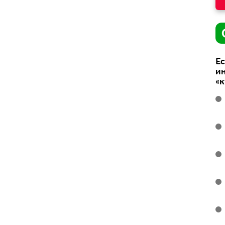
Ес
ин
«