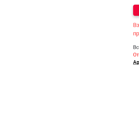
Вз
п
Вс
От
Ар