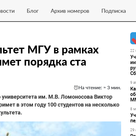
вости
Блог
Архив номеров
Подписка
ьтет МГУ в рамках
22 
Уч
имет порядка ста
ин
ру
Сб
9 а
На чтение: ≈ 3 мин.
Ка
об
 университета им. М.В. Ломоносова Виктор
М
римет в этом году 100 студентов на несколько
8 м
ультета.
Уч
пе
29 