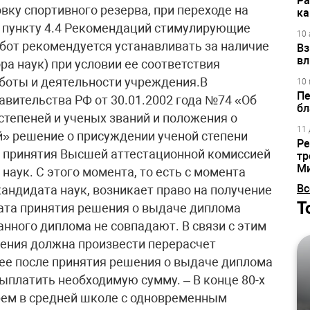
Ра
ку спортивного резерва, при переходе на
ка
о пункту 4.4 Рекомендаций стимулирующие
10 
бот рекомендуется устанавливать за наличие
Вз
вл
ра наук) при условии ее соответствия
оты и деятельности учреждения.В
10 
Пе
равительства РФ от 30.01.2002 года №74 «Об
бл
степеней и ученых званий и положения о
11 
» решение о присуждении ученой степени
Ре
ты принятия Высшей аттестационной комиссией
тр
М
аук. С этого момента, то есть с момента
Вс
андидата наук, возникает право на получение
Т
ата принятия решения о выдаче диплома
анного диплома не совпадают. В связи с этим
ения должна произвести перерасчет
ее после принятия решения о выдаче диплома
выплатить необходимую сумму. – В конце 80-х
арем в средней школе с одновременным