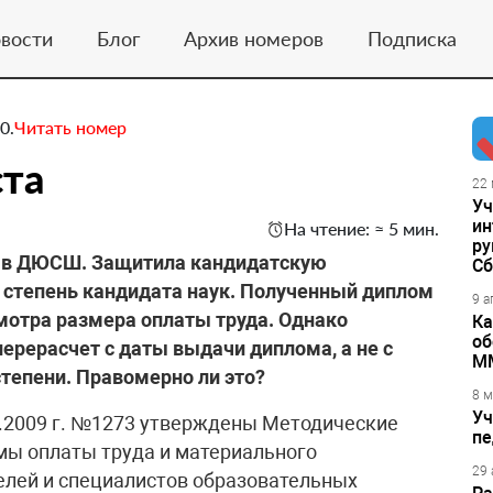
вости
Блог
Архив номеров
Подписка
0.
Читать номер
ста
22 
Уч
ин
На чтение: ≈ 5 мин.
ру
 в ДЮСШ. Защитила кандидатскую
Сб
 степень кандидата наук. Полученный диплом
9 а
мотра размера оплаты труда. Однако
Ка
об
ерерасчет с даты выдачи диплома, а не с
М
тепени. Правомерно ли это?
8 м
Уч
2.2009 г. №1273 утверждены Методические
пе
мы оплаты труда и материального
29 
елей и специалистов образовательных