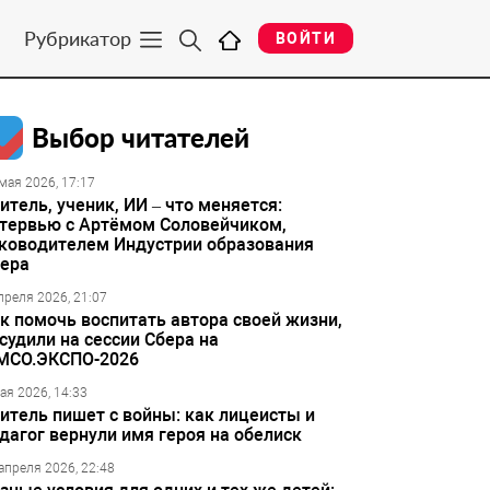
Рубрикатор
ВОЙТИ
Выбор читателей
мая 2026, 17:17
итель, ученик, ИИ – что меняется:
тервью с Артёмом Соловейчиком,
ководителем Индустрии образования
ера
преля 2026, 21:07
к помочь воспитать автора своей жизни,
судили на сессии Сбера на
МСО.ЭКСПО-2026
ая 2026, 14:33
итель пишет с войны: как лицеисты и
дагог вернули имя героя на обелиск
апреля 2026, 22:48