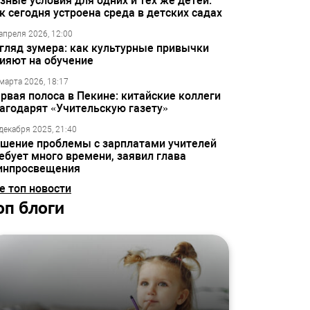
зные условия для одних и тех же детей:
к сегодня устроена среда в детских садах
апреля 2026, 12:00
гляд зумера: как культурные привычки
ияют на обучение
марта 2026, 18:17
рвая полоса в Пекине: китайские коллеги
агодарят «Учительскую газету»
декабря 2025, 21:40
шение проблемы с зарплатами учителей
ебует много времени, заявил глава
инпросвещения
е топ новости
оп блоги