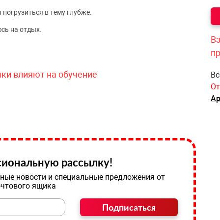
 погрузиться в тему глубже.
сь на отдых.
Вз
п
чки влияют на обучение
Вс
От
Ар
иональную рассылку!
ные новости и специальные предложения от
очтового ящика
Подписаться