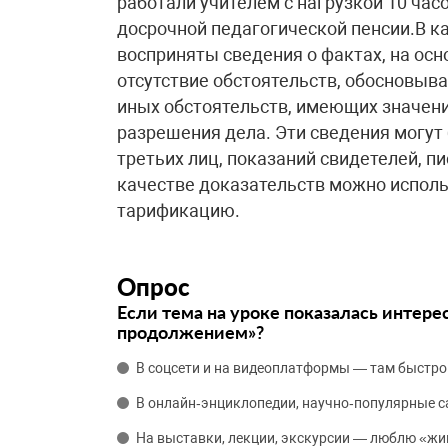
работали учителем с нагрузкой 10 час
досрочной педагогической пенсии.В к
восприняты сведения о фактах, на ос
отсутствие обстоятельств, обосновыв
иных обстоятельств, имеющих значени
разрешения дела. Эти сведения могут
третьих лиц, показаний свидетелей, 
качестве доказательств можно исполь
тарификацию.
Опрос
Если тема на уроке показалась интере
продолжением»?
В соцсети и на видеоплатформы — там быстро
В онлайн‑энциклопедии, научно‑популярные 
На выставки, лекции, экскурсии — люблю «жи