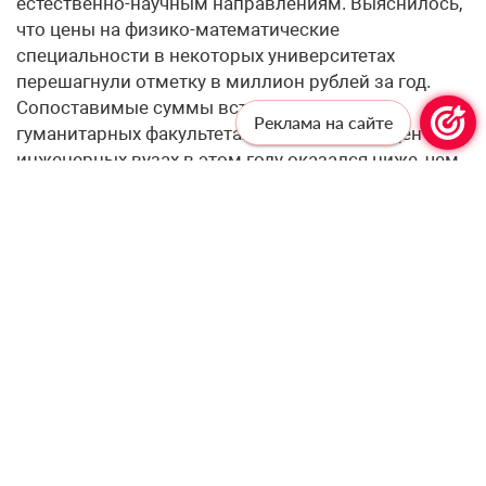
естественно-научным направлениям. Выяснилось,
что цены на физико-математические
специальности в некоторых университетах
перешагнули отметку в миллион рублей за год.
Сопоставимые суммы встречаются и на
Реклама на сайте
гуманитарных факультетах. При этом рост цен в
инженерных вузах в этом году оказался ниже, чем
в прошлом.
Профессионалам —
профессиональную рассылку!
Подпишитесь, чтобы получать актуальные
новости и специальные предложения от
«Учительской газеты», не выходя из
почтового ящика