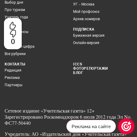
Выбор дня
УГ – Москва
Про туризм
Мой профсоюз
Учитель года
Архив номеров
Грамотей
ПОДПИСКА
Про финансы
Бумажная версия
Здоровье
0
Онлайн-версия
Учитель и цифра
Все рубрики
КОНТАКТЫ
ICCS
ФОТОРЕПОРТАЖИ
Редакция
БЛОГ
Реклама
Партнеры
Сетевое издание «Учительская газета» 12+
Зарегистрировано Роскомнадзором 6 июля 2012 года Эл No.
ФС77-50440
Реклама на сайте
Учредитель: АО «Издательский дом «Учительская газета»