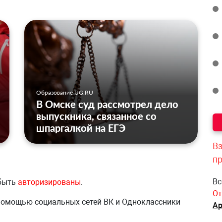
Образование UG.RU
В Омске суд рассмотрел дело
выпускника, связанное со
шпаргалкой на ЕГЭ
Вз
п
Вс
 быть
авторизированы
.
От
 помощью социальных сетей ВК и Одноклассники
Ар