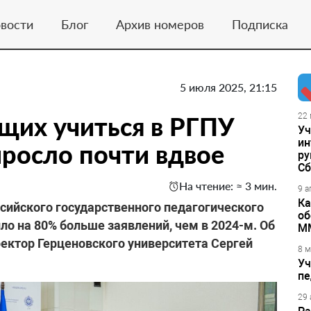
вости
Блог
Архив номеров
Подписка
5 июля 2025, 21:15
щих учиться в РГПУ
22 
Уч
ин
ыросло почти вдвое
ру
Сб
На чтение: ≈ 3 мин.
9 а
Ка
сийского государственного педагогического
об
ило на 80% больше заявлений, чем в 2024-м. Об
М
ектор Герценовского университета Сергей
8 м
Уч
пе
29 