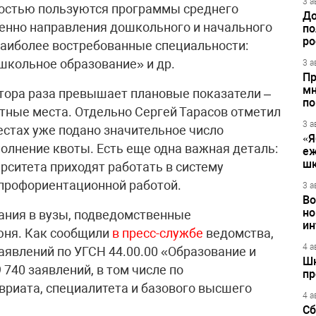
3 а
ностью пользуются программы среднего
До
енно направления дошкольного и начального
по
ро
Наиболее востребованные специальности:
школьное образование» и др.
3 а
Пр
мн
тора раза превышает плановые показатели –
по
тные места. Отдельно Сергей Тарасов отметил
3 а
естах уже подано значительное число
«Я
полнение квоты. Есть еще одна важная деталь:
еж
шк
рситета приходят работать в систему
 профориентационной работой.
3 а
Во
но
ания в вузы, подведомственные
ин
юня. Как сообщили
в пресс-службе
ведомства,
4 а
аявлений по УГСН 44.00.00 «Образование и
Шк
 740 заявлений, в том числе по
пр
риата, специалитета и базового высшего
4 а
Сб