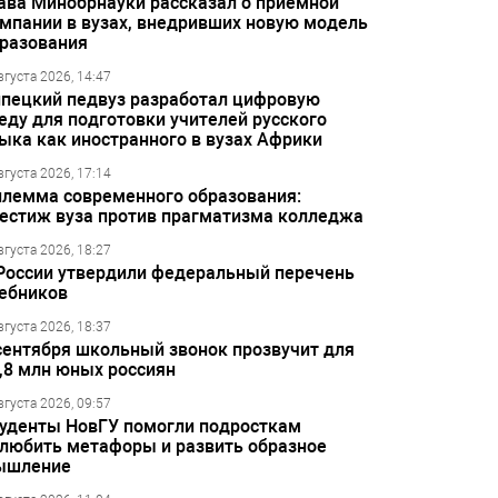
ава Минобрнауки рассказал о приёмной
мпании в вузах, внедривших новую модель
разования
вгуста 2026, 14:47
пецкий педвуз разработал цифровую
еду для подготовки учителей русского
ыка как иностранного в вузах Африки
вгуста 2026, 17:14
лемма современного образования:
естиж вуза против прагматизма колледжа
вгуста 2026, 18:27
России утвердили федеральный перечень
ебников
вгуста 2026, 18:37
сентября школьный звонок прозвучит для
,8 млн юных россиян
вгуста 2026, 09:57
уденты НовГУ помогли подросткам
любить метафоры и развить образное
ышление