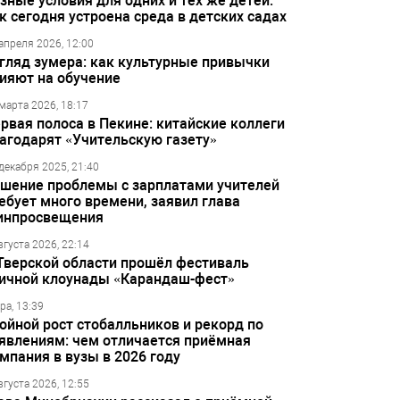
зные условия для одних и тех же детей:
к сегодня устроена среда в детских садах
апреля 2026, 12:00
гляд зумера: как культурные привычки
ияют на обучение
марта 2026, 18:17
рвая полоса в Пекине: китайские коллеги
агодарят «Учительскую газету»
декабря 2025, 21:40
шение проблемы с зарплатами учителей
ебует много времени, заявил глава
инпросвещения
вгуста 2026, 22:14
Тверской области прошёл фестиваль
ичной клоунады «Карандаш-фест»
ра, 13:39
ойной рост стобалльников и рекорд по
явлениям: чем отличается приёмная
мпания в вузы в 2026 году
вгуста 2026, 12:55