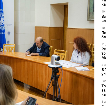
Ра
ка
10 
Вз
вл
10 
Пе
бл
11 
Ре
тр
М
2 а
В 
ул
Вче
Тр
за
ка
3 а