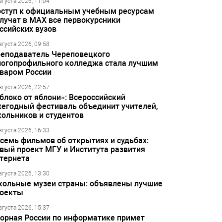
вгуста 2026, 11:04
ступ к официальным учебным ресурсам
лучат в МАХ все первокурсники
ссийских вузов
вгуста 2026, 09:58
еподаватель Череповецкого
огопрофильного колледжа стала лучшим
варом России
вгуста 2026, 22:57
блоко от яблони»: Всероссийский
егодный фестиваль объединит учителей,
ольников и студентов
вгуста 2026, 16:33
семь фильмов об открытиях и судьбах:
вый проект МГУ и Института развития
тернета
вгуста 2026, 13:30
ольные музеи страны: объявлены лучшие
оекты
вгуста 2026, 15:37
орная России по информатике примет