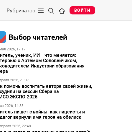
Рубрикатор
ВОЙТИ
Выбор читателей
мая 2026, 17:17
итель, ученик, ИИ – что меняется:
тервью с Артёмом Соловейчиком,
ководителем Индустрии образования
ера
преля 2026, 21:07
к помочь воспитать автора своей жизни,
судили на сессии Сбера на
МСО.ЭКСПО-2026
ая 2026, 14:33
итель пишет с войны: как лицеисты и
дагог вернули имя героя на обелиск
апреля 2026, 22:48