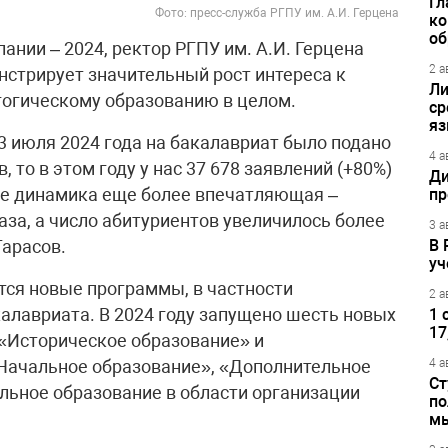
Гл
Фото: пресс-служба РГПУ им. А.И. Герцена
ко
об
нии – 2024, ректор РГПУ им. А.И. Герцена
2 а
нстрирует значительный рост интереса к
Ли
гогическому образованию в целом.
ср
яз
 3 июля 2024 года на бакалавриат было подано
4 а
, то в этом году у нас 37 678 заявлений (+80%)
Ди
уре динамика еще более впечатляющая –
пр
аза, а число абитуриентов увеличилось более
3 а
Тарасов.
В 
уч
тся новые программы, в частности
2 а
алавриата. В 2024 году запущено шесть новых
1 
17
: «Историческое образование» и
Начальное образование», «Дополнительное
4 а
Ст
льное образование в области организации
по
м