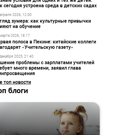
зные условия для одних и тех же детей:
к сегодня устроена среда в детских садах
апреля 2026, 12:00
гляд зумера: как культурные привычки
ияют на обучение
марта 2026, 18:17
рвая полоса в Пекине: китайские коллеги
агодарят «Учительскую газету»
декабря 2025, 21:40
шение проблемы с зарплатами учителей
ебует много времени, заявил глава
инпросвещения
е топ новости
оп блоги