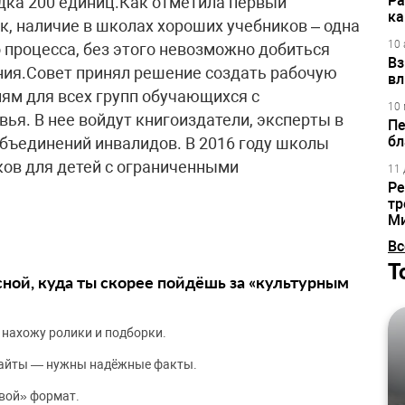
Ра
дка 200 единиц.Как отметила первый
ка
к, наличие в школах хороших учебников – одна
10 
процесса, без этого невозможно добиться
Вз
ния.Совет принял решение создать рабочую
вл
иям для всех групп обучающихся с
10 
я. В нее войдут книгоиздатели, эксперты в
Пе
бл
объединений инвалидов. В 2016 году школы
ов для детей с ограниченными
11 
Ре
тр
М
Вс
Т
сной, куда ты скорее пойдёшь за «культурным
 нахожу ролики и подборки.
сайты — нужны надёжные факты.
вой» формат.