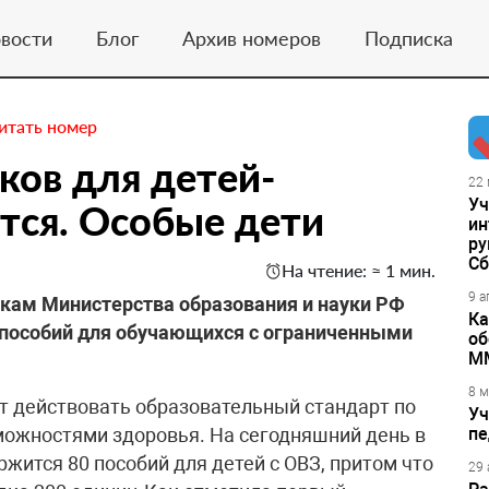
вости
Блог
Архив номеров
Подписка
итать номер
ков для детей-
22 
Уч
тся. Особые дети
ин
ру
Сб
На чтение: ≈ 1 мин.
9 а
икам Министерства образования и науки РФ
Ка
 пособий для обучающихся с ограниченными
об
М
8 м
ет действовать образовательный стандарт по
Уч
можностями здоровья. На сегодняшний день в
пе
жится 80 пособий для детей с ОВЗ, притом что
29 