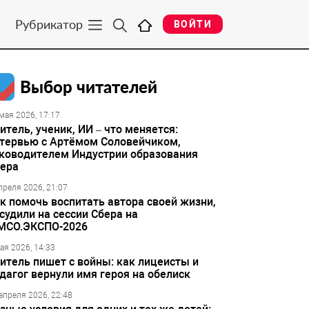
Рубрикатор
ВОЙТИ
Выбор читателей
мая 2026, 17:17
итель, ученик, ИИ – что меняется:
тервью с Артёмом Соловейчиком,
ководителем Индустрии образования
ера
преля 2026, 21:07
к помочь воспитать автора своей жизни,
судили на сессии Сбера на
МСО.ЭКСПО-2026
ая 2026, 14:33
итель пишет с войны: как лицеисты и
дагог вернули имя героя на обелиск
апреля 2026, 22:48