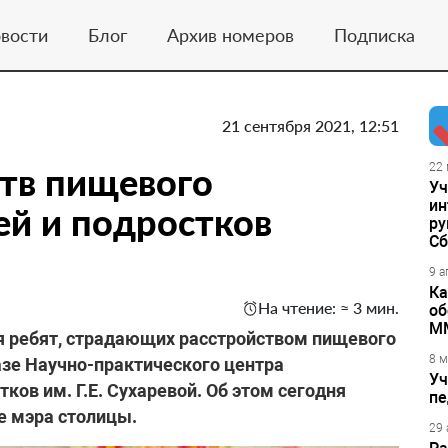
вости
Блог
Архив номеров
Подписка
21 сентября 2021, 12:51
тв пищевого
22 
Уч
ин
ей и подростков
ру
Сб
9 а
Ка
На чтение: ≈ 3 мин.
об
М
я ребят, страдающих расстройством пищевого
8 м
азе Научно-практического центра
Уч
ков им. Г.Е. Сухаревой. Об этом сегодня
пе
е мэра столицы.
29 