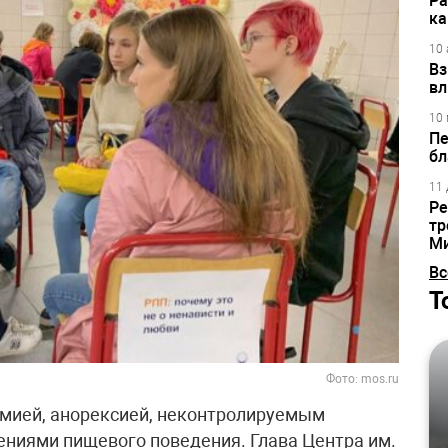
Ра
ка
10 
Вз
вл
10 
Пе
бл
11 
Ре
тр
М
Вс
Т
Фото: mos.ru
имией, анорексией, неконтролируемым
ниями пищевого поведения. Глава Центра им.