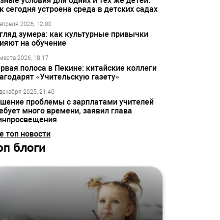
зные условия для одних и тех же детей:
к сегодня устроена среда в детских садах
апреля 2026, 12:00
гляд зумера: как культурные привычки
ияют на обучение
марта 2026, 18:17
рвая полоса в Пекине: китайские коллеги
агодарят «Учительскую газету»
декабря 2025, 21:40
шение проблемы с зарплатами учителей
ебует много времени, заявил глава
инпросвещения
е топ новости
оп блоги