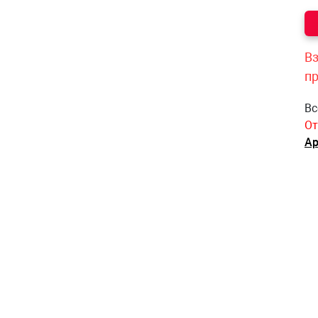
Вз
п
Вс
От
Ар