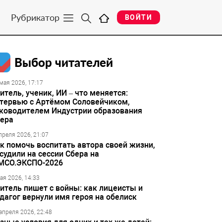
Рубрикатор
ВОЙТИ
Выбор читателей
мая 2026, 17:17
итель, ученик, ИИ – что меняется:
тервью с Артёмом Соловейчиком,
ководителем Индустрии образования
ера
преля 2026, 21:07
к помочь воспитать автора своей жизни,
судили на сессии Сбера на
МСО.ЭКСПО-2026
ая 2026, 14:33
итель пишет с войны: как лицеисты и
дагог вернули имя героя на обелиск
апреля 2026, 22:48