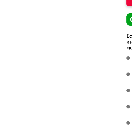
Ес
ин
«