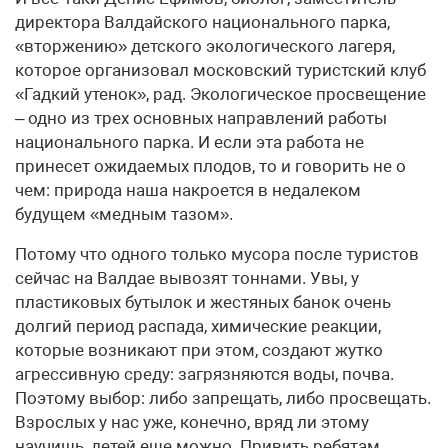
директора Валдайского национального парка,
«вторжению» детского экологического лагеря,
которое организовал московский туристский клуб
«Гадкий утенок», рад. Экологическое просвещение
– одно из трех основных направлений работы
национального парка. И если эта работа не
принесет ожидаемых плодов, то и говорить не о
чем: природа наша накроется в недалеком
будущем «медным тазом».
Потому что одного только мусора после туристов
сейчас на Валдае вывозят тоннами. Увы, у
пластиковых бутылок и жестяных банок очень
долгий период распада, химические реакции,
которые возникают при этом, создают жутко
агрессивную среду: загрязняются воды, почва.
Поэтому выбор: либо запрещать, либо просвещать.
Взрослых у нас уже, конечно, вряд ли этому
научишь, детей еще можно. Привить ребятам