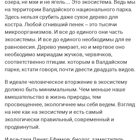
озера, не мхи и не ягель… Это экосистема. Ведь мы
на территории Валдайского национального парка.
Здесь нельзя срубить даже сухое дерево для
костра. Любой сгнивший пенек – это тысячи
микроорганизмов. И все до единого они часть
экосистемы. И все до единого необходимы для ее
равновесия. Дерево умирает, но и мертвое оно
необходимо мириадам жучков, червячков,
соответственно птицам. которым в Валдайском
парке, кстати говоря, почти двести двадцать видов.
В идеале человеческое вторжение в экосистему
должно быть минимальным. Чем меньше наше
вмешательство в жизнь природы, тем
просвещеннее, экологичнее мы себя ведем. Взгляд
на нее как на экосистему и есть самый
экологически правильный, современный и
продвинутый.
И все-таки Денис Ефимов, биолог, заместитель