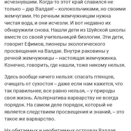
исчезнувшим. Когда-то этот край славился не
только – дар Валдая! – колокольчиками, но своими
жемчугами. Но речным жемчужницам нужна
чистая вода, и они исчезли. И вот недавно их
обнаружили снова. Нашли дети из Шуйской школы
вместе со своей учительницей биологии. Эти дети,
говорит Ефимов, пионеры экологического
просвещения на Валдае. Внутри раковины у
речной жемчужницы – настоящая жемчужинка.
Конечно, говорить, где нашли, тоже никому нельзя.
Здесь вообще ничего нельзя: спасать птенцов,
очищать от сухостоя – даже если нам кажется, что
так правильнее, все равно нельзя, – у природы
своя жизнь. Альтернатива варварству не всегда
порядок. На самом деле порядок, который не
является следствием просвещения и знаний, – это
такое же варварство.
На обитаемых и необитаемых островах Валдая