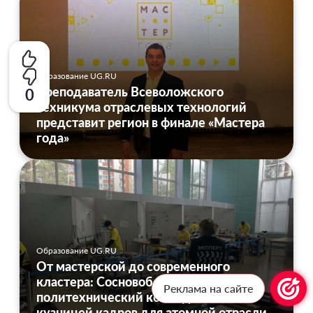
Образование UG.RU
Преподаватель Всеволожского
0
техникума отраслевых технологий
представит регион в финале «Мастера
года»
Образование UG.RU
От мастерской до современного
кластера: Сосновоборский
Реклама на сайте
политехнический колледж стал
кузницей кадров для атомной отрасли