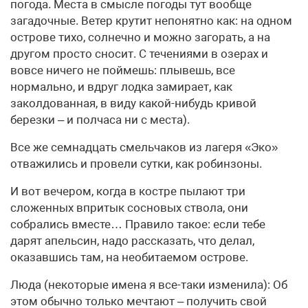
погода. Места в смысле погоды тут вообще
загадочные. Ветер крутит непонятно как: на одном
острове тихо, солнечно и можно загорать, а на
другом просто сносит. С течениями в озерах и
вовсе ничего не поймешь: плывешь, все
нормально, и вдруг лодка замирает, как
заколдованная, в виду какой-нибудь кривой
березки – и полчаса ни с места).
Все же семнадцать смельчаков из лагеря «Эко»
отважились и провели сутки, как робинзоны.
И вот вечером, когда в костре пылают три
сложенных впритык сосновых ствола, они
собрались вместе… Правило такое: если тебе
дарят апельсин, надо рассказать, что делал,
оказавшись там, на необитаемом острове.
Люда (некоторые имена я все-таки изменила): Об
этом обычно только мечтают – получить свой