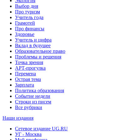
Экология
Выбор дня
Про туризм
Учитель года
Грамотей
Про финансы
Здоровье
Учитель и цифра
Вклад в будущее
Образовательное право
Проблемы и решения
Точка зрения
АРТ-прогулка
Перемена
Острая тема
Зарплата
Политика образования
Событие недели
Строки из писем
Все рубрики
Наши издания
Сетевое издание UG.RU
УГ - Москва
Мой профсоюз