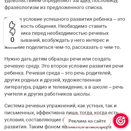
удовольствием определяют загадку, пословицу,
фразеологизм из предложенного списка.
Первое условие успешного развития ребенка – это
возможость общения. Необходимо ставить
школьника перед необходимостью речевых
0
высказываний, возбуждать у него интерес и
желание поделиться чем-то, рассказать о чем-то.
Нужно дать детям образцы речи или создать
речевую среду. Это второе условие развития речи
ребенка. Речевая среда – это речь родителей,
других родных и друзей, художественная
литература, радио и телевидение, а в школе – речь
учителя и других работников школы.
Система речевых упражнений, как устных, так и
письменных, эффективна лишь тогда, когда есть
условия, составляющие фон для речевого
Реклама на сайте
развития. Таким фоном являются атмосфера