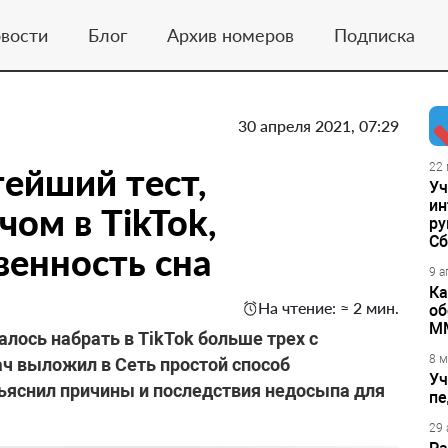
вости
Блог
Архив номеров
Подписка
30 апреля 2021, 07:29
тейший тест,
22 
Уч
ин
ом в TikTok,
ру
Сб
венность сна
9 а
Ка
На чтение: ≈ 2 мин.
об
М
лось набрать в TikTok больше трех с
8 м
ч выложил в Сеть простой способ
Уч
бъяснил причины и последствия недосыпа для
пе
29 