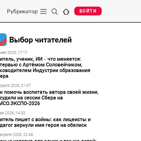
Рубрикатор
ВОЙТИ
Выбор читателей
мая 2026, 17:17
итель, ученик, ИИ – что меняется:
тервью с Артёмом Соловейчиком,
ководителем Индустрии образования
ера
преля 2026, 21:07
к помочь воспитать автора своей жизни,
судили на сессии Сбера на
МСО.ЭКСПО-2026
ая 2026, 14:33
итель пишет с войны: как лицеисты и
дагог вернули имя героя на обелиск
апреля 2026, 22:48