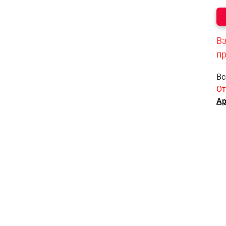
Вз
п
Вс
От
Ар