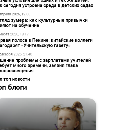
зные условия для одних и тех же детей:
к сегодня устроена среда в детских садах
апреля 2026, 12:00
гляд зумера: как культурные привычки
ияют на обучение
марта 2026, 18:17
рвая полоса в Пекине: китайские коллеги
агодарят «Учительскую газету»
декабря 2025, 21:40
шение проблемы с зарплатами учителей
ебует много времени, заявил глава
инпросвещения
е топ новости
оп блоги