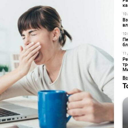
Ра
ка
10 
Вз
вл
10 
Пе
бл
11 
Ре
тр
М
Вс
Т