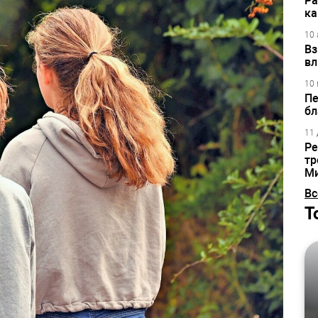
Ра
ка
10 
Вз
вл
10 
Пе
бл
11 
Ре
тр
М
Вс
Т