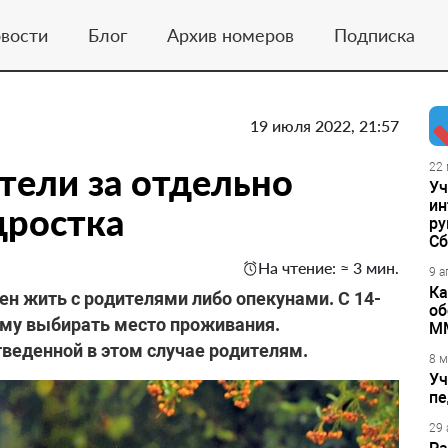
вости
Блог
Архив номеров
Подписка
19 июля 2022, 21:57
тели за отдельно
22 
Уч
ин
ростка
ру
Сб
На чтение: ≈ 3 мин.
9 а
Ка
ен жить с родителями либо опекунами. С 14-
об
ому выбирать место проживания.
М
тведенной в этом случае родителям.
8 м
Уч
пе
29 