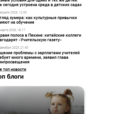
зные условия для одних и тех же детей:
к сегодня устроена среда в детских садах
апреля 2026, 12:00
гляд зумера: как культурные привычки
ияют на обучение
марта 2026, 18:17
рвая полоса в Пекине: китайские коллеги
агодарят «Учительскую газету»
декабря 2025, 21:40
шение проблемы с зарплатами учителей
ебует много времени, заявил глава
инпросвещения
е топ новости
оп блоги