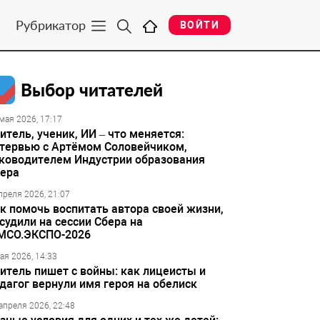
Рубрикатор
ВОЙТИ
Выбор читателей
мая 2026, 17:17
итель, ученик, ИИ – что меняется:
тервью с Артёмом Соловейчиком,
ководителем Индустрии образования
ера
преля 2026, 21:07
к помочь воспитать автора своей жизни,
судили на сессии Сбера на
МСО.ЭКСПО-2026
ая 2026, 14:33
итель пишет с войны: как лицеисты и
дагог вернули имя героя на обелиск
апреля 2026, 22:48