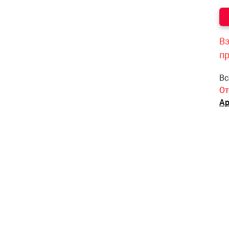
Вз
п
Вс
От
Ар