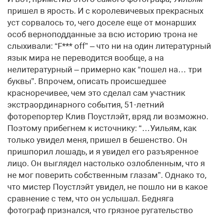
пришел в ярость. И с королевичевых прекрасных
уст сорвалось то, чего доселе еще от монарших
особ верноподданные за всю историю трона не
слыхивали: “F*** off” – что ни на один литературный
язык мира не переводится вообще, а на
нелитературный – примерно как “пошел на… три
буквы”. Впрочем, описать происшедшее
красноречивее, чем это сделал сам участник
экстраординарного события, 51-летний
фоторепортер Клив Поустлэйт, вряд ли возможно.
Поэтому прибегнем к источнику: “…Уильям, как
только увидел меня, пришел в бешенство. Он
пришпорил лошадь, и я увидел его разъяренное
лицо. Он выглядел настолько озлобленным, что я
не мог поверить собственным глазам”. Однако то,
что мистер Поустлэйт увидел, не пошло ни в какое
сравнение с тем, что он услышал. Бедняга
фотограф признался, что грязное ругательство