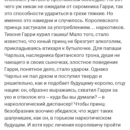
чего уж никак не ожидали от скромника Гарри, так
это способности удариться в грехи тяжкие. Но
именно это намедни и случилось. Королевского
принца застукали за употреблением… наркотиков.
Тихоня Гарри курил гашиш! Мало того, стало
известно, что юный принц не брезгует алкоголем,
прикладываясь втихаря к бутылочке. Для папаши
Чарльза, наследника британского трона, души не
чающего в своих сыночках, злостное поведение
Гарри, понятное дело, стало ударом. Однако
Чарльз не пал духом и поступил твердо и
решительно, как и подобает будущему королю, отцу
нации: он, образно выражаясь, схватил Гарри за
ухо и отволок его – куда бы вы думали? – в
наркологический диспансер! Чтобы принц-
безобразник воочию убедился, что ждет таких
шалунишек, как он, в горьком наркотическом
будущем. И хотя курс лечения королевичу пройти