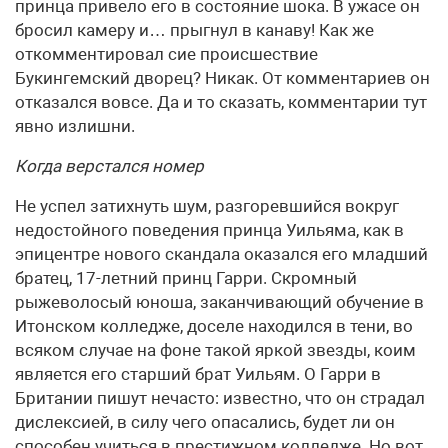
принца привело его в состояние шока. В ужасе он
бросил камеру и… прыгнул в канаву! Как же
откомментировал сие происшествие
Букингемский дворец? Никак. От комментариев он
отказался вовсе. Да и то сказать, комментарии тут
явно излишни.
Когда верстался номер
Не успел затихнуть шум, разгоревшийся вокруг
недостойного поведения принца Уильяма, как в
эпицентре нового скандала оказался его младший
братец, 17-летний принц Гарри. Скромный
рыжеволосый юноша, заканчивающий обучение в
Итонском колледже, доселе находился в тени, во
всяком случае на фоне такой яркой звезды, коим
является его старший брат Уильям. О Гарри в
Британии пишут нечасто: известно, что он страдал
дислексией, в силу чего опасались, будет ли он
способен учиться в престижном колледже. Но вот