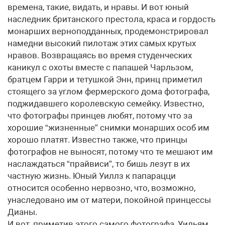
времена, такие, видать, и нравы. И вот юный
наследник британского престола, краса и гордость
монарших верноподданных, продемонстрировал
намедни высокий пилотаж этих самых крутых
нравов. Возвращаясь во время студенческих
каникул с охоты вместе с папашей Чарльзом,
братцем Гарри и тетушкой Энн, принц приметил
стоящего за углом фермерского дома фотографа,
поджидавшего королевскую семейку. Известно,
что фотографы принцев любят, потому что за
хорошие “жизненные” снимки монарших особ им
хорошо платят. Известно также, что принцы
фотографов не выносят, потому что те мешают им
наслаждаться “прайвиси”, то бишь лезут в их
частную жизнь. Юный Уиллз к папарацци
относится особенно нервозно, что, возможно,
унаследовано им от матери, покойной принцессы
Дианы.
И вот, приметив этого самого фотографа, Уильям