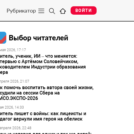
Рубрикатор
ВОЙТИ
Выбор читателей
мая 2026, 17:17
итель, ученик, ИИ – что меняется:
тервью с Артёмом Соловейчиком,
ководителем Индустрии образования
ера
преля 2026, 21:07
к помочь воспитать автора своей жизни,
судили на сессии Сбера на
МСО.ЭКСПО-2026
ая 2026, 14:33
итель пишет с войны: как лицеисты и
дагог вернули имя героя на обелиск
апреля 2026, 22:48