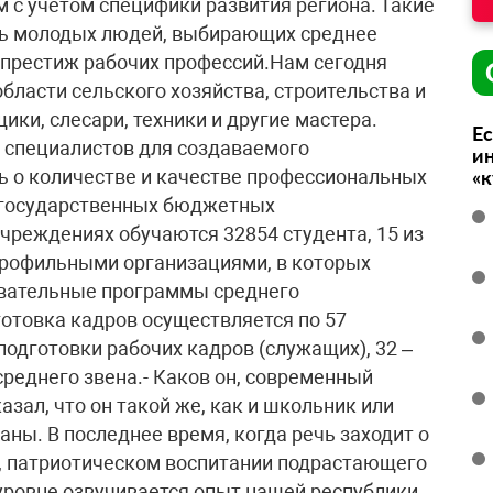
Ес
ин
«