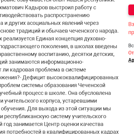
Вз
п
Вс
От
Ар