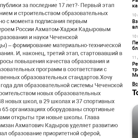
Ра
ка
10 
Вз
вл
10 
Пе
бл
11 
Ре
тр
М
Вс
Т