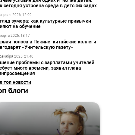
зные условия для одних и тех же детей:
к сегодня устроена среда в детских садах
апреля 2026, 12:00
гляд зумера: как культурные привычки
ияют на обучение
марта 2026, 18:17
рвая полоса в Пекине: китайские коллеги
агодарят «Учительскую газету»
декабря 2025, 21:40
шение проблемы с зарплатами учителей
ебует много времени, заявил глава
инпросвещения
е топ новости
оп блоги