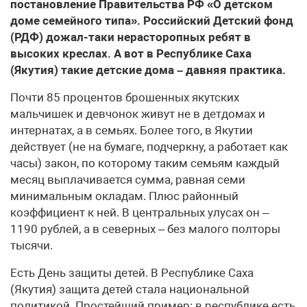
постановление Правительства РФ «О детском
доме семейного типа». Российский Детский фонд
(РДФ) дожал-таки нерасторопных ребят в
высоких креслах. А вот в Республике Саха
(Якутия) такие детские дома – давняя практика.
Почти 85 процентов брошенных якутских
мальчишек и девчонок живут не в детдомах и
интернатах, а в семьях. Более того, в Якутии
действует (не на бумаге, подчеркну, а работает как
часы) закон, по которому таким семьям каждый
месяц выплачивается сумма, равная семи
минимальным окладам. Плюс районный
коэффициент к ней. В центральных улусах он –
1190 рублей, а в северных – без малого полторы
тысячи.
Есть День защиты детей. В Республике Саха
(Якутия) защита детей стала национальной
политикой. Простейший пример: в республике есть