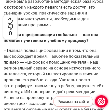
Также была разработана методическая база курса,
к которой у каждого педагога есть доступ: это
сценарии уроков, практические задания и
цифровые инструменты, необходимые для
реализации программы.
0
– Говоря о цифровизации глобально — как она
помогает учителям и учебному процессу?
– Главная польза цифровизации в том, что она
высвобождает время. Наиболее показательный
пример — «Цифровой помощник учителя», наш
региональный сервис на основе искусственного
интеллекта, который мы тестировали в течение
прошедшего учебного года. Учитель просто
фотографирует письменную работу, загружает её в
систему, а ИИ проверяет и даёт рекомендации.
Раньше на проверку тетрадей педагог тратил
Реклама на сайте
около трёх часов, сейчас — не больше получаса. И
эти высвобожденные часы уходят не на бумажную