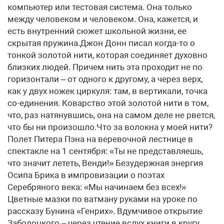
компьютер или тестовая система. Она только
между человеком и человеком. Она, кажется, и
есть внутренний сюжет школьной жизни, ее
скрытая пружина.Джон Донн писал когда-то о
тонкой золотой нити, которая соединяет духовно
близких людей. Причем нить эта проходит не по
горизонтали – от одного к другому, а через верх,
как у двух ножек циркуля: там, в вертикали, точка
со-единения. Коварство этой золотой нити в том,
что, раз натянувшись, она на самом деле не рвется,
что бы ни произошло.Что за волокна у моей нити?
Полет Питера Пэна на веревочной лестнице в
спектакле на 1 сентября: «Ты не представляешь,
что значит лететь, Венди!» Безудержная энергия
Осипа Брика в импровизации о поэтах
Серебряного века: «Мы начинаем без всех!»
Цветные мазки по ватману руками на уроке по
рассказу Бунина «Генрих». Вдумчивое открытие
Заболоцкого – через чтение вслух книги в кругу.