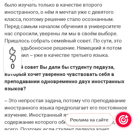
было изучать только в качестве второго
иностранного, о нём я мечтал уже с девятого
класса, поэтому решение стало осознанным.
Перед самым началом обучения в университете
нас спросили, уверены ли мы в своём выборе.
Пришлось собрать семейный совет. По сути, это
было судьбоносное решение. Немецкий я потом
тоже учил – уже в качестве третьего языка.
0
– Какой совет Вы дали бы студенту педвуза,
который хочет уверенно чувствовать себя в
преподавании одновременно двух иностранных
языков?
– Это непростая задача, потому что преподавание
иностранного языка предполагает его постоянное
изучение. Иностранный язык – это предмет,
Реклама на сайте
содержание которого обновляется, наверное, чаще
всего. Поэтому, если студент педвуза хочет