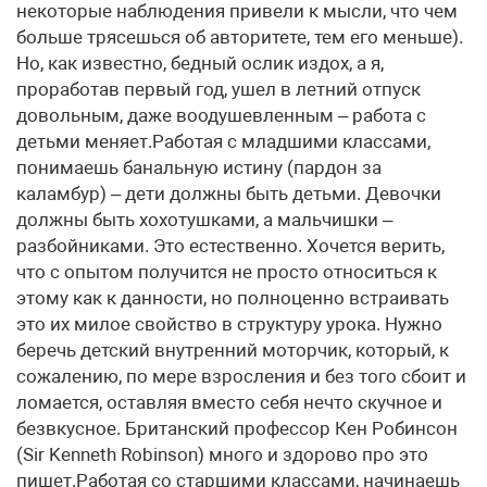
некоторые наблюдения привели к мысли, что чем
больше трясешься об авторитете, тем его меньше).
Но, как известно, бедный ослик издох, а я,
проработав первый год, ушел в летний отпуск
довольным, даже воодушевленным – работа с
детьми меняет.Работая с младшими классами,
понимаешь банальную истину (пардон за
каламбур) – дети должны быть детьми. Девочки
должны быть хохотушками, а мальчишки –
разбойниками. Это естественно. Хочется верить,
что с опытом получится не просто относиться к
этому как к данности, но полноценно встраивать
это их милое свойство в структуру урока. Нужно
беречь детский внутренний моторчик, который, к
сожалению, по мере взросления и без того сбоит и
ломается, оставляя вместо себя нечто скучное и
безвкусное. Британский профессор Кен Робинсон
(Sir Kenneth Robinson) много и здорово про это
пишет.Работая со старшими классами, начинаешь