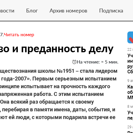
вости
Блог
Архив номеров
Подписка
7.
Читать номер
во и преданность делу
22 
Уч
ин
На чтение: ≈ 5 мин.
ру
бществознания школы №1951 – стала лидером
Сб
ль года-2007». Первым серьезным испытанием
9 а
 принципе испытывает на прочность каждого
Ка
об
 напряженная работа. С этим испытанием
М
Она всякий раз обращается к своему
8 м
 перебирая в памяти имена, даты, события, и
Уч
ают ей люди, с которыми подарила встречи ее
пе
29 