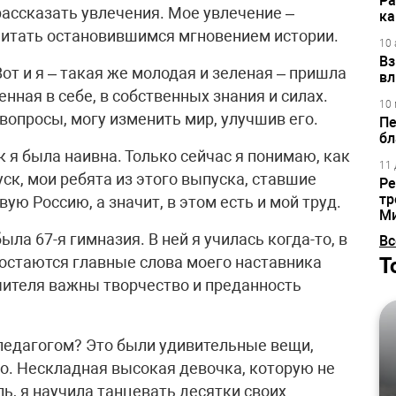
Ра
рассказать увлечения. Мое увлечение –
ка
читать остановившимся мгновением истории.
10 
Вз
от и я – такая же молодая и зеленая – пришла
вл
нная в себе, в собственных знания и силах.
10 
 вопросы, могу изменить мир, улучшив его.
Пе
бл
к я была наивна. Только сейчас я понимаю, как
11 
к, мои ребята из этого выпуска, ставшие
Ре
тр
ую Россию, а значит, в этом есть и мой труд.
М
ла 67-я гимназия. В ней я училась когда-то, в
Вс
Т
 остаются главные слова моего наставника
чителя важны творчество и преданность
 педагогом? Это были удивительные вещи,
о. Нескладная высокая девочка, которую не
ь, я научила танцевать десятки своих