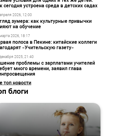
зные условия для одних и тех же детей:
к сегодня устроена среда в детских садах
апреля 2026, 12:00
гляд зумера: как культурные привычки
ияют на обучение
марта 2026, 18:17
рвая полоса в Пекине: китайские коллеги
агодарят «Учительскую газету»
декабря 2025, 21:40
шение проблемы с зарплатами учителей
ебует много времени, заявил глава
инпросвещения
е топ новости
оп блоги