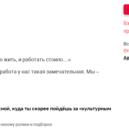
Вз
п
Вс
От
Ар
о жить, и работать стоило…»
 работа у нас такая замечательная. Мы –
сной, куда ты скорее пойдёшь за «культурным
 нахожу ролики и подборки.