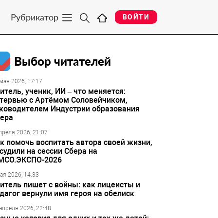
Рубрикатор
ВОЙТИ
Выбор читателей
мая 2026, 17:17
итель, ученик, ИИ – что меняется:
тервью с Артёмом Соловейчиком,
ководителем Индустрии образования
ера
преля 2026, 21:07
к помочь воспитать автора своей жизни,
судили на сессии Сбера на
МСО.ЭКСПО-2026
ая 2026, 14:33
итель пишет с войны: как лицеисты и
дагог вернули имя героя на обелиск
апреля 2026, 22:48