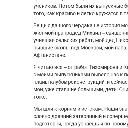
учеников. Потом были их выпускные ба
того, как красиво и легко кружатся в т
Вещи с дачного чердака не история мо
жил мой прапрадед Михаил – священни
учившая сельских ребят, мой дед Ник
рывшие окопы под Москвой, мой папа,
Афганистане.
Я читаю все – от работ Тихомирова и 
с моими выпускниками вывело нас к п
планы клубов реконструкций, и сейча
мои, уже ставшие большими, дети. Они 
тоже.
Мы шли к корням и истокам. Наши зна
словно древний затерянный и соверш
подготовки, когда узнаешь и по-ново