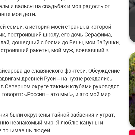
лы и вальсы на свадьбах и моя радость от
анце мои дети.
ей семьи, а история моей страны, в которой
к, построивший школу, его дочь Серафима,
олай, дошедший с боями до Вены, мои бабушки,
 строивший ракеты, мой муж, воевавший в
Кайсарова до славянского фэнтези. Обсуждение
одвигам древней Руси – на кухне рождались
с в Северном округе такими клубами руководят
говорят: «Россия – это мы!», и это мой мир
ния были окружены тайной забвения и утрат,
енно незнакомый мир. Я люблю кануны и
му понимаешь людей.