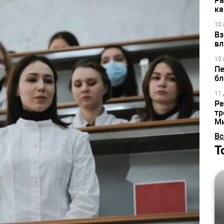
Ра
ка
10 
Вз
вл
10 
Пе
бл
11 
Ре
тр
М
Вс
Т