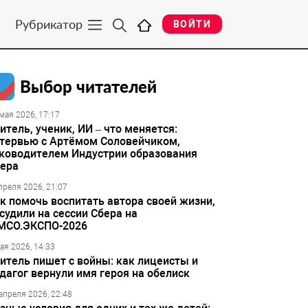
Рубрикатор
ВОЙТИ
Выбор читателей
мая 2026, 17:17
итель, ученик, ИИ – что меняется:
тервью с Артёмом Соловейчиком,
ководителем Индустрии образования
ера
преля 2026, 21:07
к помочь воспитать автора своей жизни,
судили на сессии Сбера на
МСО.ЭКСПО-2026
ая 2026, 14:33
итель пишет с войны: как лицеисты и
дагог вернули имя героя на обелиск
апреля 2026, 22:48