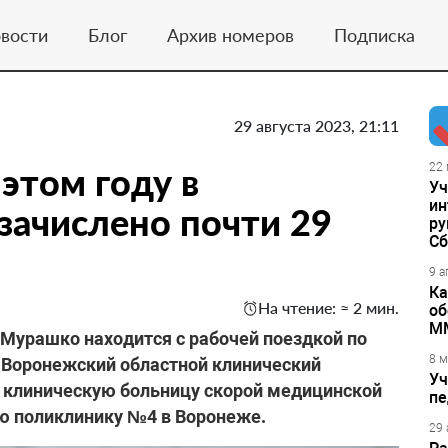
вости
Блог
Архив номеров
Подписка
29 августа 2023, 21:11
 этом году в
22 
Уч
ин
зачислено почти 29
ру
Сб
9 а
Ка
На чтение: ≈ 2 мин.
об
М
Мурашко находится с рабочей поездкой по
8 м
 Воронежский областной клинический
Уч
ю клиническую больницу скорой медицинской
пе
ю поликлинику №4 в Воронеже.
29 