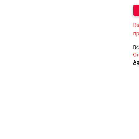
Вз
п
Вс
От
Ар