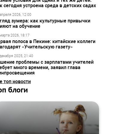
зные условия для одних и тех же детей:
к сегодня устроена среда в детских садах
апреля 2026, 12:00
гляд зумера: как культурные привычки
ияют на обучение
марта 2026, 18:17
рвая полоса в Пекине: китайские коллеги
агодарят «Учительскую газету»
декабря 2025, 21:40
шение проблемы с зарплатами учителей
ебует много времени, заявил глава
инпросвещения
е топ новости
оп блоги