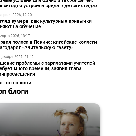
зные условия для одних и тех же детей:
к сегодня устроена среда в детских садах
апреля 2026, 12:00
гляд зумера: как культурные привычки
ияют на обучение
марта 2026, 18:17
рвая полоса в Пекине: китайские коллеги
агодарят «Учительскую газету»
декабря 2025, 21:40
шение проблемы с зарплатами учителей
ебует много времени, заявил глава
инпросвещения
е топ новости
оп блоги