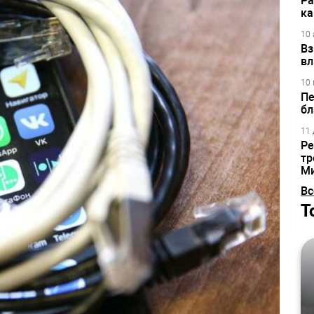
Ра
ка
10 
Вз
вл
10 
Пе
бл
11 
Ре
тр
М
Вс
Т