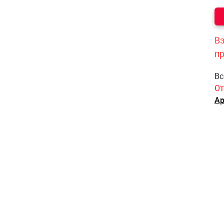
Вз
п
Вс
От
Ар