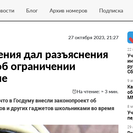
вости
Блог
Архив номеров
Подписка
27 октября 2023, 21:27
ния дал разъяснения
22 
Уч
ин
об ограничении
ру
Сб
ле
9 а
Ка
На чтение: ≈ 3 мин.
об
М
, что в Госдуму внесли законопроект об
8 м
ов и других гаджетов школьниками во время
Уч
пе
29 