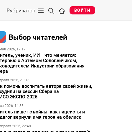
Рубрикатор
ВОЙТИ
Выбор читателей
мая 2026, 17:17
итель, ученик, ИИ – что меняется:
тервью с Артёмом Соловейчиком,
ководителем Индустрии образования
ера
преля 2026, 21:07
к помочь воспитать автора своей жизни,
судили на сессии Сбера на
МСО.ЭКСПО-2026
ая 2026, 14:33
итель пишет с войны: как лицеисты и
дагог вернули имя героя на обелиск
апреля 2026, 22:48