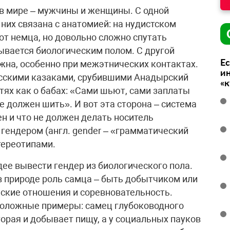
в мире – мужчины и женщины. С одной
них связана с анатомией: на нудистском
от немца, но довольно сложно спутать
ывается биологическим полом. С другой
Ес
жна, особенно при межэтнических контактах.
ин
усскими казаками, срубившими Анадырский
«
стях как о бабах: «Сами шьют, сами заплаты
е должен шить». И вот эта сторона – система
н и что не должен делать носитель
гендером (англ. gender – «грамматический
тереотипами.
ее вывести гендер из биологического пола.
в природе роль самца – быть добытчиком или
ские отношения и соревновательность.
положные примеры: самец глубоководного
орая и добывает пищу, а у социальных пауков