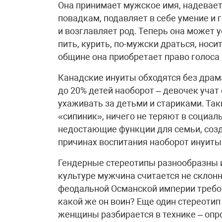
Она принимает мужское имя, надевае
повадкам, подавляет в себе умение и
и возглавляет род. Теперь она может 
пить, курить, по-мужски драться, носи
общине она приобретает право голоса
Канадские инуиты обходятся без драм
до 20% детей наоборот – девочек учат 
ухаживать за детьми и стариками. Та
«сипиник», ничего не теряют в социаль
недостающие функции для семьи, созд
причинах воспитания наоборот инуиты 
Гендерные стереотипы разнообразны и 
культуре мужчина считается не склон
феодальной Османской империи требов
какой же он воин? Еще один стереотип
женщины разбирается в технике – оп