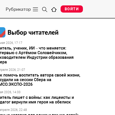
Рубрикатор
ВОЙТИ
Выбор читателей
мая 2026, 17:17
итель, ученик, ИИ – что меняется:
тервью с Артёмом Соловейчиком,
ководителем Индустрии образования
ера
преля 2026, 21:07
к помочь воспитать автора своей жизни,
судили на сессии Сбера на
МСО.ЭКСПО-2026
ая 2026, 14:33
итель пишет с войны: как лицеисты и
дагог вернули имя героя на обелиск
апреля 2026, 22:48