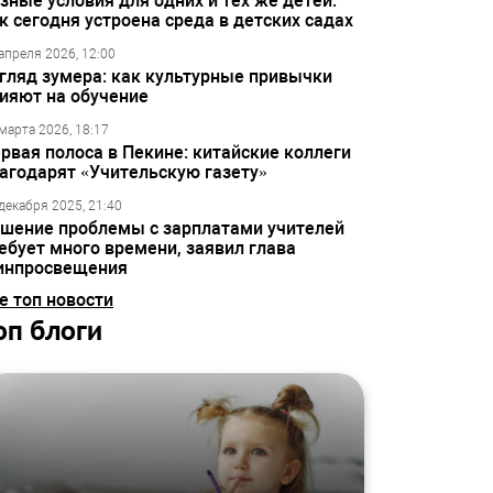
зные условия для одних и тех же детей:
к сегодня устроена среда в детских садах
апреля 2026, 12:00
гляд зумера: как культурные привычки
ияют на обучение
марта 2026, 18:17
рвая полоса в Пекине: китайские коллеги
агодарят «Учительскую газету»
декабря 2025, 21:40
шение проблемы с зарплатами учителей
ебует много времени, заявил глава
инпросвещения
е топ новости
оп блоги