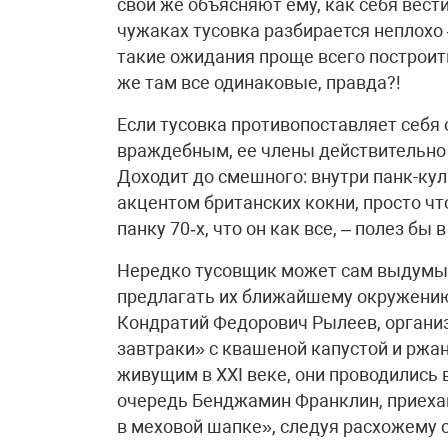
свои же объясняют ему, как себя вести
чужаках тусовка разбирается неплохо –
такие ожидания проще всего построить
же там все одинаковые, правда?!
Если тусовка противопоставляет себя 
враждебным, ее члены действительно
Доходит до смешного: внутри панк-кул
акцентом британских кокни, просто чт
панку 70‑х, что он как все, – полез бы в
Нередко тусовщик может сам выдумыв
предлагать их ближайшему окружению
Кондратий Федорович Рылеев, организ
завтраки» с квашеной капустой и ржан
живущим в XXI веке, они проводились
очередь Бенджамин Франклин, приеха
в меховой шапке», следуя расхожему 