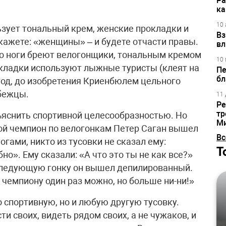
Ра
ка
ка
10 
льзует тональный крем, женские прокладки и
Вз
кажете: «женщины» – и будете отчасти правы.
вл
что ноги бреют велогонщики, тональным кремом
10 
кладки используют лыжные туристы (клеят на
Пе
бл
4 год, до изобретения Криенбюлем цельного
бежцы.
11 
Ре
тр
ъяснить спортивной целесообразностью. Но
М
ой чемпион по велогонкам Петер Саган вышел
Вс
огами, никто из тусовки не сказал ему:
Т
о». Ему сказали: «А что это ты не как все?»
 следующую гонку он вышел депилированный.
, чемпиону один раз можно, но больше ни-ни!»
о спортивную, но и любую другую тусовку.
и своих, видеть рядом своих, а не чужаков, и