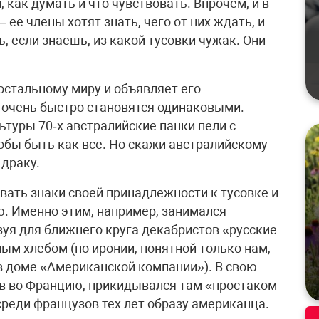
, как думать и что чувствовать. Впрочем, и в
 ее члены хотят знать, чего от них ждать, и
, если знаешь, из какой тусовки чужак. Они
остальному миру и объявляет его
 очень быстро становятся одинаковыми.
ьтуры 70‑х австралийские панки пели с
обы быть как все. Но скажи австралийскому
 драку.
ать знаки своей принадлежности к тусовке и
. Именно этим, например, занимался
уя для ближнего круга декабристов «русские
ым хлебом (по иронии, понятной только нам,
 в доме «Американской компании»). В свою
в во Францию, прикидывался там «простаком
среди французов тех лет образу американца.