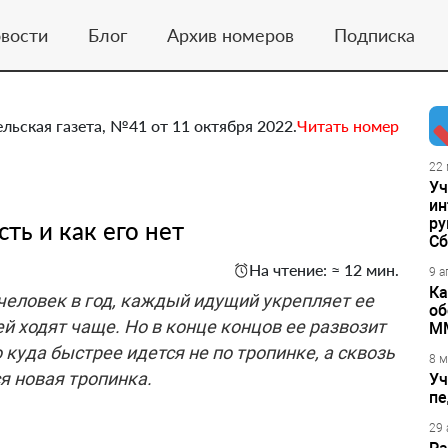
вости
Блог
Архив номеров
Подписка
ельская газета, №41 от 11 октября 2022.
Читать номер
22 
Уч
ин
ру
ть и как его нет
Сб
На чтение: ≈ 12 мин.
9 а
Ка
 человек в год, каждый идущий укрепляет ее
об
ей ходят чаще. Но в конце концов ее развозит
М
о куда быстрее идется не по тропинке, а сквозь
8 м
я новая тропинка.
Уч
пе
29 