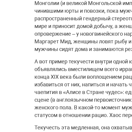
Монголии (и великой Монгольской имп
чинившими юрты и повозки, пока мужч
распространенный гендерный стереоти
мире и приносит домой добычу, а женщ
опровержение – у новогвинейского на
Маргарет Мид, женщины ловят рыбу и 
мужчины сидят дома и занимаются рез
А вот пример текучести внутри одной
объявлялись вместилищем всего ирра
конца XIX века были воплощением ра
избавиться от них, напиться и начать 
чаепития в «Алисе в Стране чудес»: 
сцене (в англоязычном первоисточник
женского пола. В какой-то момент м
статусом в отношении рацио. Хаос пере
Текучесть эта медленная, она охваты