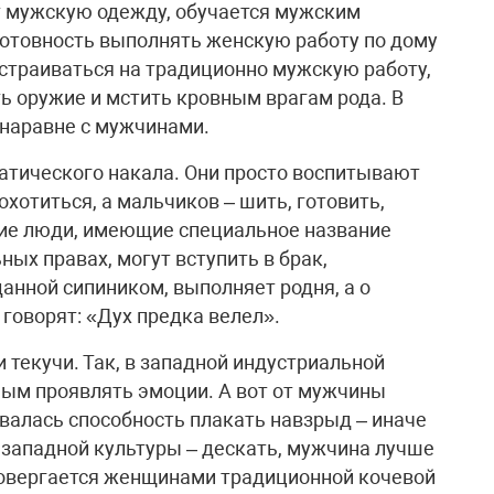
т мужскую одежду, обучается мужским
 готовность выполнять женскую работу по дому
устраиваться на традиционно мужскую работу,
ть оружие и мстить кровным врагам рода. В
 наравне с мужчинами.
атического накала. Они просто воспитывают
охотиться, а мальчиков – шить, готовить,
кие люди, имеющие специальное название
ных правах, могут вступить в брак,
анной сипиником, выполняет родня, а о
говорят: «Дух предка велел».
текучи. Так, в западной индустриальной
ным проявлять эмоции. А вот от мужчины
алась способность плакать навзрыд – иначе
 западной культуры – дескать, мужчина лучше
ровергается женщинами традиционной кочевой