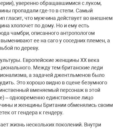
ерии), уверенно обращавшимися с луком,
ины пропадали где-то в степи. Самый
п гласит, что мужчина действует во внешнем
ина хлопочет по дому. Но и ему есть
рода чамбри, описанного антропологом
выменивают ее на саго у соседних племен, а
ьбой по дереву.
 культуры. Европейские женщины XX века
ционального. Между тем британские леди
ционализма, а задачей джентльменов было
чудить. Это хорошо видно в сцене безумного
единственный вменяемый персонаж в этой
е) – одновременно единственное лицо
ужчины и женщины Британии обменялись своим
тек от гендера к гендеру.
вает жизнь нескольких поколений. Внутри