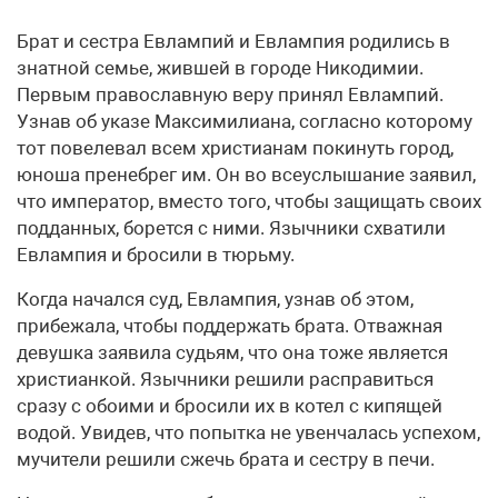
Брат и сестра Евлампий и Евлампия родились в
знатной семье, жившей в городе Никодимии.
Первым православную веру принял Евлампий.
Узнав об указе Максимилиана, согласно которому
тот повелевал всем христианам покинуть город,
юноша пренебрег им. Он во всеуслышание заявил,
что император, вместо того, чтобы защищать своих
подданных, борется с ними. Язычники схватили
Евлампия и бросили в тюрьму.
Когда начался суд, Евлампия, узнав об этом,
прибежала, чтобы поддержать брата. Отважная
девушка заявила судьям, что она тоже является
христианкой. Язычники решили расправиться
сразу с обоими и бросили их в котел с кипящей
водой. Увидев, что попытка не увенчалась успехом,
мучители решили сжечь брата и сестру в печи.