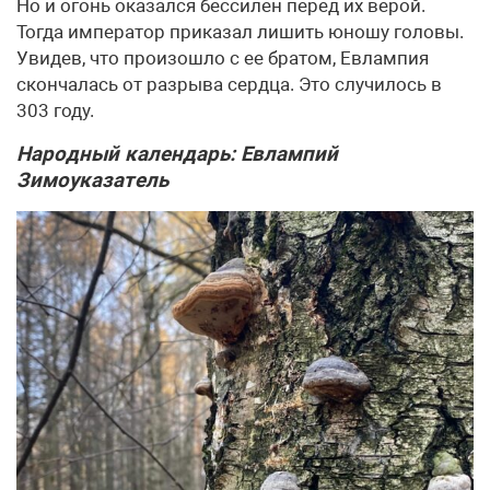
Но и огонь оказался бессилен перед их верой.
Тогда император приказал лишить юношу головы.
Увидев, что произошло с ее братом, Евлампия
скончалась от разрыва сердца. Это случилось в
303 году.
Народный календарь: Евлампий
Зимоуказатель