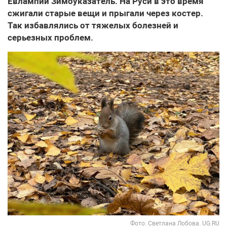
Евлампий Зимоуказатель. На Руси в это время
сжигали старые вещи и прыгали через костер.
Так избавлялись от тяжелых болезней и
серьезных проблем.
Фото: Светлана Лобова. UG.RU