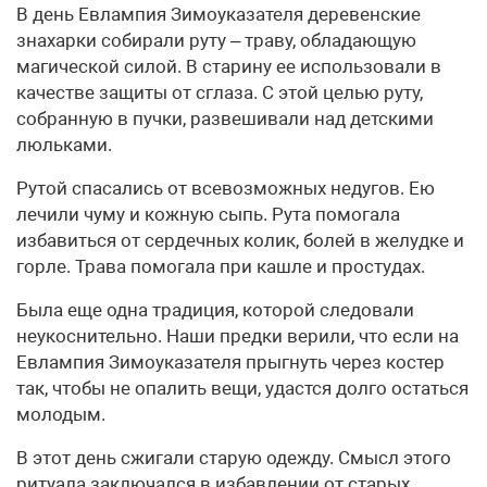
В день Евлампия Зимоуказателя деревенские
знахарки собирали руту – траву, обладающую
магической силой. В старину ее использовали в
качестве защиты от сглаза. С этой целью руту,
собранную в пучки, развешивали над детскими
люльками.
Рутой спасались от всевозможных недугов. Ею
лечили чуму и кожную сыпь. Рута помогала
избавиться от сердечных колик, болей в желудке и
горле. Трава помогала при кашле и простудах.
Была еще одна традиция, которой следовали
неукоснительно. Наши предки верили, что если на
Евлампия Зимоуказателя прыгнуть через костер
так, чтобы не опалить вещи, удастся долго остаться
молодым.
В этот день сжигали старую одежду. Смысл этого
ритуала заключался в избавлении от старых