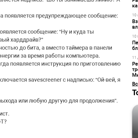
Ра
ка
йла появляется предупреждающее сообщение:
10 
Вз
вл
оявляется сообщение: “Ну и куда ты
10 
овый харддрайв?”
Пе
остью до бита, а вместо таймера в панели
бл
энергии за время работы компьютера.
11 
егда появляется инструкция по приготовлению
Ре
тр
М
лючается savescreener с надписью: “Ой-вей, я
Вс
Т
выхода или любую другую для продолжения”.
ист.
ФТ?