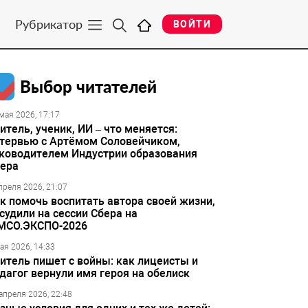
Рубрикатор
ВОЙТИ
Выбор читателей
мая 2026, 17:17
итель, ученик, ИИ – что меняется:
тервью с Артёмом Соловейчиком,
ководителем Индустрии образования
ера
преля 2026, 21:07
к помочь воспитать автора своей жизни,
судили на сессии Сбера на
МСО.ЭКСПО-2026
ая 2026, 14:33
итель пишет с войны: как лицеисты и
дагог вернули имя героя на обелиск
апреля 2026, 22:48