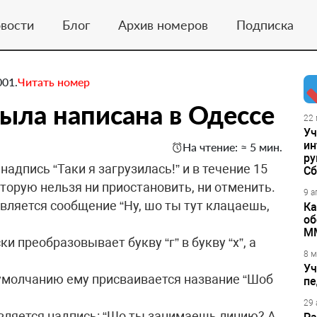
вости
Блог
Архив номеров
Подписка
001.
Читать номер
ыла написана в Одессе
22 
Уч
ин
На чтение: ≈ 5 мин.
ру
надпись “Таки я загрузилась!” и в течение 15
Сб
оторую нельзя ни приостановить, ни отменить.
9 а
является сообщение “Ну, шо ты тут клацаешь,
Ка
об
М
 преобразовывает букву “г” в букву “х”, а
8 м
Уч
 умолчанию ему присваивается название “Шоб
пе
29 
является надпись: “Шо ты занимаешь линию? А