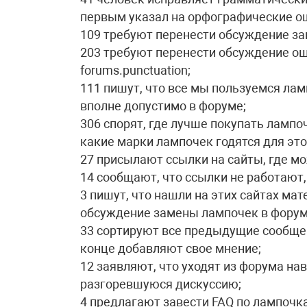
первым указал на орфографические о
109 требуют перенести обсуждение зам
203 требуют перенести обсуждение оши
forums.punctuation;
111 пишут, что все мы пользуемся ла
вполне допустимо в форуме;
306 спорят, где лучше покупать лампо
какие марки лампочек годятся для этог
27 присылают ссылки на сайты, где м
14 сообщают, что ссылки не работают
3 пишут, что нашли на этих сайтах ма
обсуждение замены лампочек в фору
33 сортируют все предыдущие сообщени
конце добавляют свое мнение;
12 заявляют, что уходят из форума на
разгоревшуюся дискуссию;
4 предлагают завести FAQ по лампочка