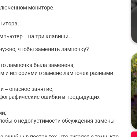
 включенном мониторе.
онитора…
омпьютер – на три клавиши…
нужно, чтобы заменить лампочку?
что лампочка была заменена;
м и историями о замене лампочек разными
и – опасное занятие;
рфографические ошибки в предыдущих
ми;
лобы о недопустимости обсуждения замены
ошибки в постах тех, кто ругался с теми, кто