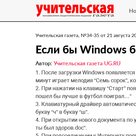
Но
Учительская газета, №34-35 от 21 августа 2
Если бы Windows б
Автор:
Учительская газета UG.RU
1. После загрузки Windows появляется 
минут играет мелодия “Семь сорок”, к
2. При нажатии на клавишу “Старт” по
пошел бы лучше в футбол поиграл…”
3. Клавиатурный драйвер автоматически
букву “ч” в букву “ш”.
4. При открытии нового документа по
ты был здоров.doc”.
5. При подсоединении к Интернету по