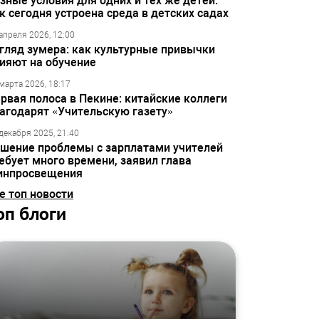
зные условия для одних и тех же детей:
к сегодня устроена среда в детских садах
апреля 2026, 12:00
гляд зумера: как культурные привычки
ияют на обучение
марта 2026, 18:17
рвая полоса в Пекине: китайские коллеги
агодарят «Учительскую газету»
декабря 2025, 21:40
шение проблемы с зарплатами учителей
ебует много времени, заявил глава
инпросвещения
е топ новости
оп блоги