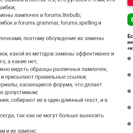
шибки;
ены лампочек в forums.litebulb;
бок в forums.grammar, forums.spelling и
Ес
мпочками, поэтому обсуждение их замены
ин
«
чки, какой из методов замены эффективнее и
о, а какие нет;
ожно видеть образцы различных лампочек;
, и присылают правильные ссылки;
териалы, касающиеся форума, что делает
ме допустимым;
я, собирают их в один длинный текст, и в
всегда, так как не могут больше выносить
м и их замене;