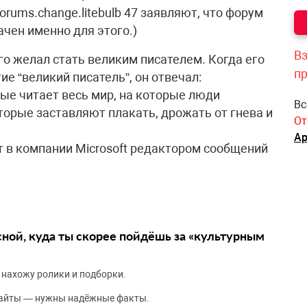
rums.change.litebulb 47 заявляют, что форум
ачен именно для этого.)
Вз
о желал стать великим писателем. Когда его
п
ие “великий писатель”, он отвечал:
рые читает весь мир, на которые люди
Вс
торые заставляют плакать, дрожать от гнева и
От
Ар
т в компании Microsoft редактором сообщений
сной, куда ты скорее пойдёшь за «культурным
 нахожу ролики и подборки.
сайты — нужны надёжные факты.