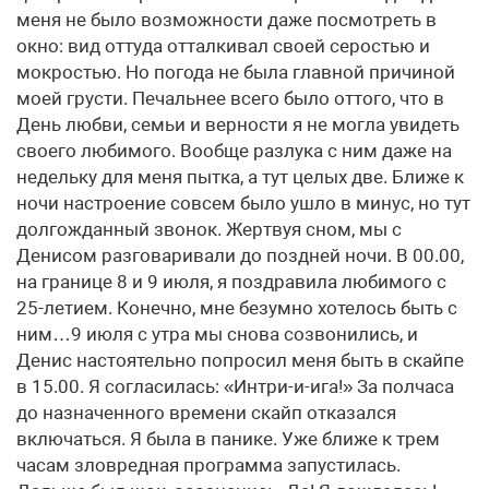
меня не было возможности даже посмотреть в
окно: вид оттуда отталкивал своей серостью и
мокростью. Но погода не была главной причиной
моей грусти. Печальнее всего было оттого, что в
День любви, семьи и верности я не могла увидеть
своего любимого. Вообще разлука с ним даже на
недельку для меня пытка, а тут целых две. Ближе к
ночи настроение совсем было ушло в минус, но тут
долгожданный звонок. Жертвуя сном, мы с
Денисом разговаривали до поздней ночи. В 00.00,
на границе 8 и 9 июля, я поздравила любимого с
25-летием. Конечно, мне безумно хотелось быть с
ним…9 июля с утра мы снова созвонились, и
Денис настоятельно попросил меня быть в скайпе
в 15.00. Я согласилась: «Интри-и-ига!» За полчаса
до назначенного времени скайп отказался
включаться. Я была в панике. Уже ближе к трем
часам зловредная программа запустилась.