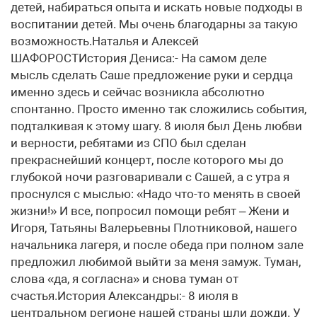
детей, набираться опыта и искать новые подходы в
воспитании детей. Мы очень благодарны за такую
возможность.Наталья и Алексей
ШАФОРОСТИстория Дениса:- На самом деле
мысль сделать Саше предложение руки и сердца
именно здесь и сейчас возникла абсолютно
спонтанно. Просто именно так сложились события,
подталкивая к этому шагу. 8 июля был День любви
и верности, ребятами из СПО был сделан
прекраснейший концерт, после которого мы до
глубокой ночи разговаривали с Сашей, а с утра я
проснулся с мыслью: «Надо что-то менять в своей
жизни!» И все, попросил помощи ребят – Жени и
Игоря, Татьяны Валерьевны Плотниковой, нашего
начальника лагеря, и после обеда при полном зале
предложил любимой выйти за меня замуж. Туман,
слова «да, я согласна» и снова туман от
счастья.История Александры:- 8 июля в
центральном регионе нашей страны шли дожди. У