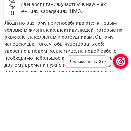
обучения и воспитания, участию в научных
конференциях, заседаниях ШМО.
0
Люди по-разному приспосабливаются к новым
условиям жизни, к коллективу людей, которые их
окружают, к коллегам и сотрудникам. Одному
человеку для того, чтобы чувствовать себя
уверенно в новом коллективе, на новой работе,
необходимо небольшое количество времени,
Реклама на сайте
другому времени нужно намного больше. Но так
или иначе все учителя, пришедшие впервые в
школу, сталкиваются с проблемами, всем
необходим адаптационный период, для того чтобы
привыкнуть к новым условиям
жизнедеятельности. Некоторые молодые
специалисты описывают свое появление в новом
учреждении как сложный и напряженный период.
Другие, наоборот, отмечают, что им было довольно
легко адаптироваться к новым условиям.