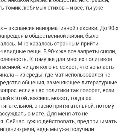
ь томик любимых стихов – и все, ты уже
х – экспансия ненормативной лексики. До 90-х
т запрещен в общественной жизни, было
валось. Мне казалось странным прийти,
чевидные вещи. В 90-х же все запреты сняли,
оленность. К тому же для многих политиков
енной: ни для кого не секрет, что во власть
инала – из среды, где мат использовался не
е средство общения, заменяющее литературные
опрос: если у нас политики так говорят, если
лей к этой лексике, может, тогда ее
итягательной, опасно притягательной, потому
ассуждать о мате. Для меня это не
ая. Сейчас нужно действовать, предпринимать
чищению речи, ведь мы уже получили