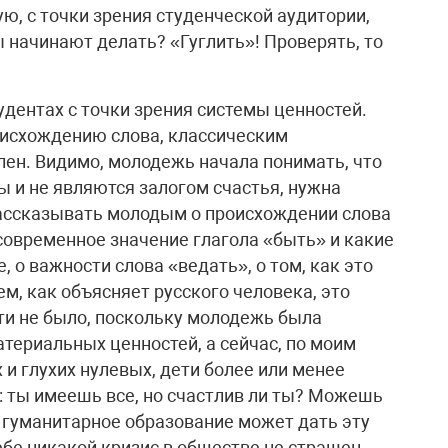
ую, с точки зрения студенческой аудитории,
ы начинают делать? «Гуглить»! Проверять, то
дентах с точки зрения системы ценностей.
роисхождению слова, классическим
ен. Видимо, молодежь начала понимать, что
 и не являются залогом счастья, нужна
рассказывать молодым о происхождении слова
современное значение глагола «быть» и какие
, о важности слова «ведать», о том, как это
м, как объясняет русского человека, это
ти не было, поскольку молодежь была
териальных ценностей, а сейчас, по моим
и глухих нулевых, дети более или менее
: ты имеешь все, но счастлив ли ты? Можешь
 гуманитарное образование может дать эту
ебе никакой кризис в обществе не страшен,