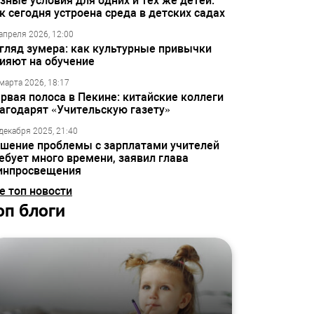
зные условия для одних и тех же детей:
к сегодня устроена среда в детских садах
апреля 2026, 12:00
гляд зумера: как культурные привычки
ияют на обучение
марта 2026, 18:17
рвая полоса в Пекине: китайские коллеги
агодарят «Учительскую газету»
декабря 2025, 21:40
шение проблемы с зарплатами учителей
ебует много времени, заявил глава
инпросвещения
е топ новости
оп блоги