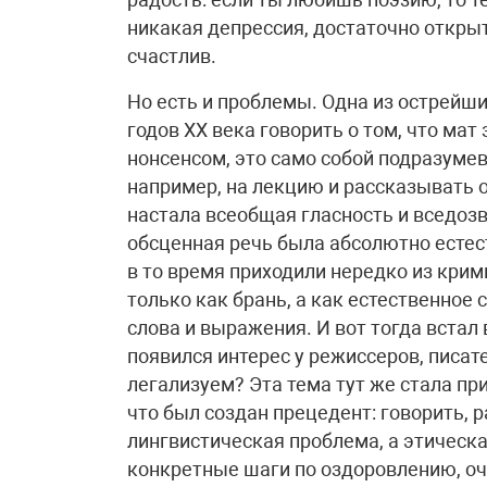
никакая депрессия, достаточно открыт
счастлив.
Но есть и проблемы. Одна из острейши
годов ХХ века говорить о том, что ма
нонсенсом, это само собой подразуме
например, на лекцию и рассказывать о
настала всеобщая гласность и вседозв
обсценная речь была абсолютно естеств
в то время приходили нередко из крим
только как брань, а как естественно
слова и выражения. И вот тогда встал в
появился интерес у режиссеров, писате
легализуем? Эта тема тут же стала пр
что был создан прецедент: говорить, р
лингвистическая проблема, а этическ
конкретные шаги по оздоровлению, о