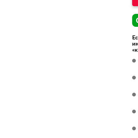
Ес
ин
«