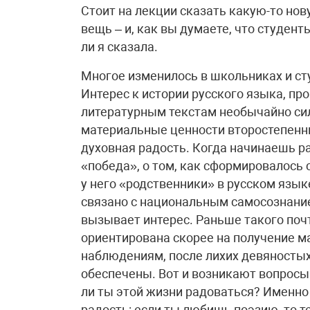
Стоит на лекции сказать какую-то нов
вещь – и, как вы думаете, что студент
ли я сказала.
Многое изменилось в школьниках и сту
Интерес к истории русского языка, п
литературным текстам необычайно сил
материальные ценности второстепенны
духовная радость. Когда начинаешь 
«победа», о том, как сформировалось 
у него «родственники» в русском языке
связано с национальным самосознание
вызывает интерес. Раньше такого поч
ориентирована скорее на получение ма
наблюдениям, после лихих девяностых 
обеспечены. Вот и возникают вопросы
ли ты этой жизни радоваться? Именно
радость: если ты любишь поэзию, то т