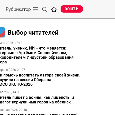
Рубрикатор
ВОЙТИ
Выбор читателей
мая 2026, 17:17
итель, ученик, ИИ – что меняется:
тервью с Артёмом Соловейчиком,
ководителем Индустрии образования
ера
преля 2026, 21:07
к помочь воспитать автора своей жизни,
судили на сессии Сбера на
МСО.ЭКСПО-2026
ая 2026, 14:33
итель пишет с войны: как лицеисты и
дагог вернули имя героя на обелиск
апреля 2026, 22:48