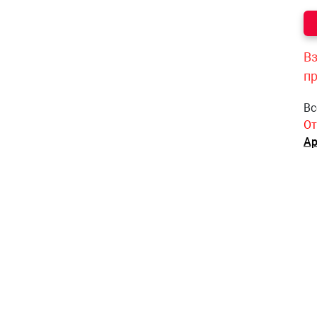
Вз
п
Вс
От
Ар