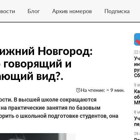
вости
Блог
Архив номеров
Подписка
Нижний Новгород:
22 
Уч
 говорящий и
ин
ру
ющий вид?.
Сб
9 а
На чтение: ≈ 9 мин.
Ка
об
ности. В высшей школе сокращаются
М
 на практические занятия по базовым
8 м
рить о школьной подготовке студентов, она
Уч
пе
29 