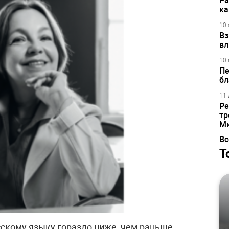
Ра
ка
10 
Вз
вл
10 
Пе
бл
11 
Ре
тр
М
Вс
Т
сскому языку гораздо ниже, чем раньше.