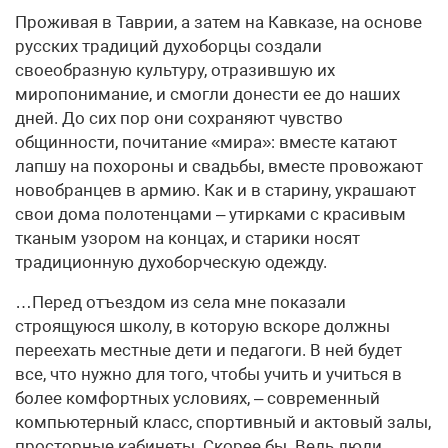
Проживая в Таврии, а затем на Кавказе, на основе
русских традиций духоборцы создали
своеобразную культуру, отразившую их
миропонимание, и смогли донести ее до наших
дней. До сих пор они сохраняют чувство
общинности, почитание «мира»: вместе катают
лапшу на похороны и свадьбы, вместе провожают
новобранцев в армию. Как и в старину, украшают
свои дома полотенцами – утирками с красивым
тканым узором на концах, и старики носят
традиционную духоборческую одежду.
…Перед отъездом из села мне показали
строящуюся школу, в которую вскоре должны
переехать местные дети и педагоги. В ней будет
все, что нужно для того, чтобы учить и учиться в
более комфортных условиях, – современный
компьютерный класс, спортивный и актовый залы,
просторные кабинеты. Скорее бы. Ведь люди,