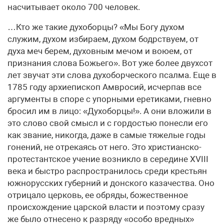
насчитывает около 700 человек.
…Кто же такие духоборцы? «Мы Богу духом
служим, духом избираем, духом бодрствуем, от
духа меч берем, духовным мечом и воюем, от
признания слова Божьего». Вот уже более двухсот
лет звучат эти слова духоборческого псалма. Еще в
1785 году архиепископ Амвросий, исчерпав все
аргументы в споре с упорными еретиками, гневно
бросил им в лицо: «Духоборцы!». А они вложили в
это слово свой смысл и с гордостью понесли его
как звание, никогда, даже в самые тяжелые годы
гонений, не отрекаясь от него. Это христианско-
протестантское учение возникло в середине XVIII
века и быстро распространилось среди крестьян
южнорусских губерний и донского казачества. Оно
отрицало церковь, ее обряды, божественное
происхождение царской власти и поэтому сразу
же было отнесено к разряду «особо вредных»