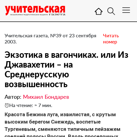
Учительская газета, №39 от 23 сентября
Читать
2003.
номер
Экзотика в вагончиках. или Из
Джавахетии – на
Среднерусскую
возвышенность
Автор:
Михаил Бондарев
На чтение: ≈ 7 мин.
Красота Бежина луга, извилистая, с крутым
высоким берегом Снежедь, воспетые
Тургеневым, сменяются типичным пейзажем
средней полосы России. Вдоль проселочных