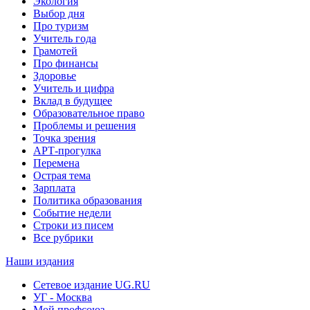
Экология
Выбор дня
Про туризм
Учитель года
Грамотей
Про финансы
Здоровье
Учитель и цифра
Вклад в будущее
Образовательное право
Проблемы и решения
Точка зрения
АРТ-прогулка
Перемена
Острая тема
Зарплата
Политика образования
Событие недели
Строки из писем
Все рубрики
Наши издания
Сетевое издание UG.RU
УГ - Москва
Мой профсоюз