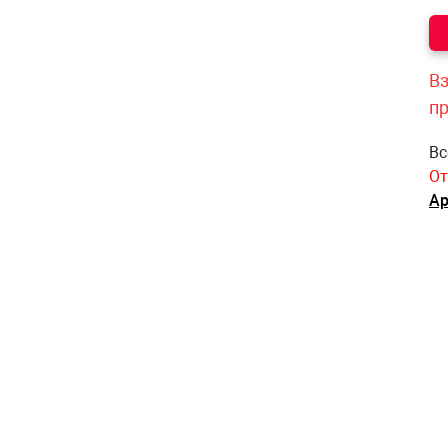
Вз
п
Вс
От
Ар