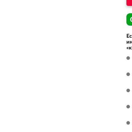
Ес
ин
«