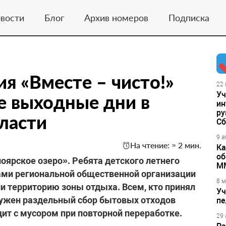
вости
Блог
Архив номеров
Подписка
я «Вместе – чисто!»
22 
Уч
е выходные дни в
ин
ру
ласти
Сб
9 а
На чтение: ≈ 2 мин.
Ка
об
лоярское озеро». Ребята детского летнего
М
тами региональной общественной организации
8 м
и территорию зоны отдыха. Всем, кто принял
Уч
 нужен раздельный сбор бытовых отходов
пе
одит с мусором при повторной переработке.
29 