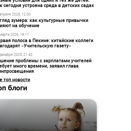
зные условия для одних и тех же детей:
к сегодня устроена среда в детских садах
апреля 2026, 12:00
гляд зумера: как культурные привычки
ияют на обучение
марта 2026, 18:17
рвая полоса в Пекине: китайские коллеги
агодарят «Учительскую газету»
декабря 2025, 21:40
шение проблемы с зарплатами учителей
ебует много времени, заявил глава
инпросвещения
е топ новости
оп блоги