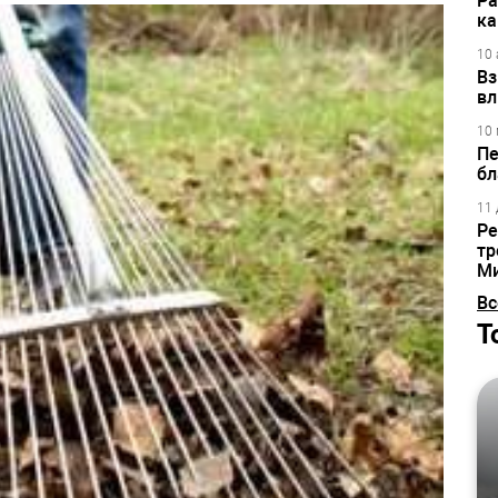
Ра
ка
10 
Вз
вл
10 
Пе
бл
11 
Ре
тр
М
Вс
Т