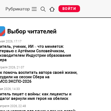
Рубрикатор
ВОЙТИ
Выбор читателей
мая 2026, 17:17
итель, ученик, ИИ – что меняется:
тервью с Артёмом Соловейчиком,
ководителем Индустрии образования
ера
преля 2026, 21:07
к помочь воспитать автора своей жизни,
судили на сессии Сбера на
МСО.ЭКСПО-2026
ая 2026, 14:33
итель пишет с войны: как лицеисты и
дагог вернули имя героя на обелиск
апреля 2026, 22:48