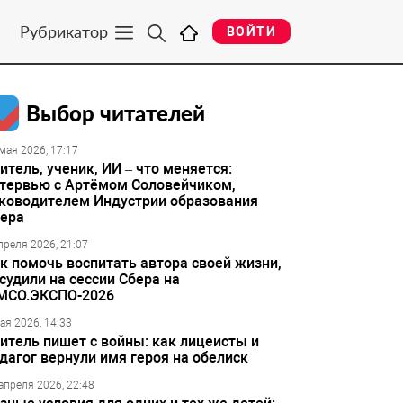
Рубрикатор
ВОЙТИ
Выбор читателей
мая 2026, 17:17
итель, ученик, ИИ – что меняется:
тервью с Артёмом Соловейчиком,
ководителем Индустрии образования
ера
преля 2026, 21:07
к помочь воспитать автора своей жизни,
судили на сессии Сбера на
МСО.ЭКСПО-2026
ая 2026, 14:33
итель пишет с войны: как лицеисты и
дагог вернули имя героя на обелиск
апреля 2026, 22:48