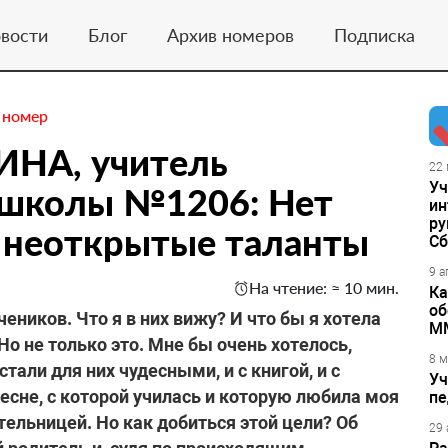
вости
Блог
Архив номеров
Подписка
 номер
ИНА, учитель
22 
Уч
а школы №1206: Нет
ин
ру
ь неоткрытые таланты
Сб
9 а
На чтение: ≈ 10 мин.
Ка
об
еников. Что я в них вижу? И что бы я хотела
М
Но не только это. Мне бы очень хотелось,
8 м
али для них чудесными, и с книгой, и с
Уч
 песне, с которой училась и которую любила моя
пе
ительницей. Но как добиться этой цели? Об
29 