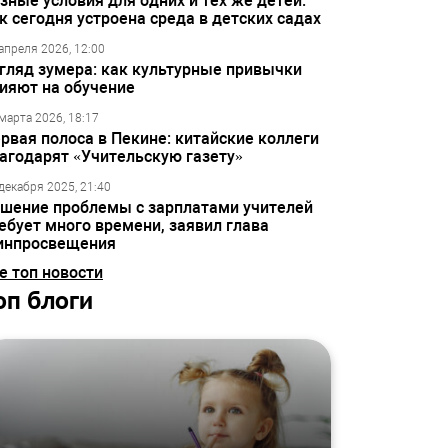
зные условия для одних и тех же детей:
к сегодня устроена среда в детских садах
апреля 2026, 12:00
гляд зумера: как культурные привычки
ияют на обучение
марта 2026, 18:17
рвая полоса в Пекине: китайские коллеги
агодарят «Учительскую газету»
декабря 2025, 21:40
шение проблемы с зарплатами учителей
ебует много времени, заявил глава
инпросвещения
е топ новости
оп блоги