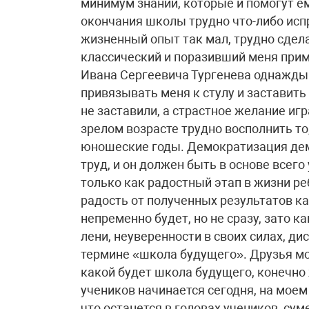
минимум знаний, которые и помогут ем
окончания школы трудно что-либо испр
жизненный опыт так мал, трудно сдел
классический и поразивший меня прим
Ивана Сергеевича Тургенева однажды
привязывать меня к стулу и заставить
не заставили, а страстное желание иг
зрелом возрасте трудно восполнить то,
юношеские годы. Демократизация дем
труд, и он должен быть в основе всег
только как радостный этап в жизни ре
радость от полученных результатов ка
непременно будет, но не сразу, зато 
лени, неуверенности в своих силах, д
термине «школа будущего». Друзья мои
какой будет школа будущего, конечно 
учеников начинается сегодня, на моем 
что останется в головах учеников, сум