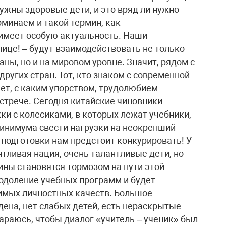
ужны здоровые дети, и это вряд ли нужно
минаем и такой термин, как
 имеет особую актуальность. Наши
лице! – будут взаимодействовать не только
аны, но и на мировом уровне. Значит, рядом с
ругих стран. Тот, кто знаком с современной
ает, с каким упорством, трудолюбием
встрече. Сегодня китайские чиновники
и с колесиками, в которых лежат учебники,
минимума свести нагрузки на неокрепший
м подготовки нам предстоит конкурировать! У
нтливая нация, очень талантливые дети, но
ины становятся тормозом на пути этой
еодоление учебных программ и будет
имых личностных качеств. Большое
ждена, нет слабых детей, есть нераскрытые
тараюсь, чтобы диалог «учитель – ученик» был