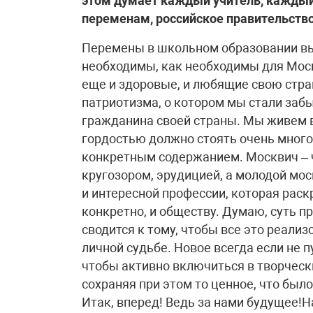
этом думает каждый учитель, каждый
переменам, российское правительство
Перемены в школьном образовании вы
необходимы, как необходимы для Моск
еще и здоровые, и любящие свою стра
патриотизма, о котором мы стали заб
гражданина своей страны. Мы живем в 
гордостью должно стоять очень много
конкретным содержанием. Москвич –
кругозором, эрудицией, а молодой мо
и интересной профессии, которая раск
конкретно, и обществу. Думаю, суть п
сводится к тому, чтобы все это реали
личной судьбе. Новое всегда если не п
чтобы активно включиться в творческ
сохраняя при этом то ценное, что было
Итак, вперед! Ведь за нами будущее!Н