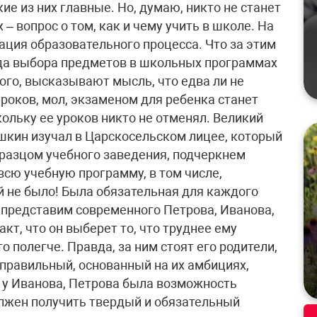
ие из них главные. Но, думаю, никто не станет
 – вопрос о том, как и чему учить в школе. На
ация образовательного процесса. Что за этим
бода выбора предметов в школьных программах
ого, высказывают мысль, что едва ли не
роков, мол, экзаменом для ребенка станет
кольку ее уроков никто не отменял. Великий
шкин изучал в Царскосельском лицее, который
бразцом учебного заведения, подчеркнем
 всю учебную программу, в том числе,
й не было! Была обязательная для каждого
 представим современного Петрова, Иванова,
акт, что он выберет то, что труднее ему
то полегче. Правда, за ним стоят его родители,
 правильный, основанный на их амбициях,
 у Иванова, Петрова была возможность
лжен получить твердый и обязательный