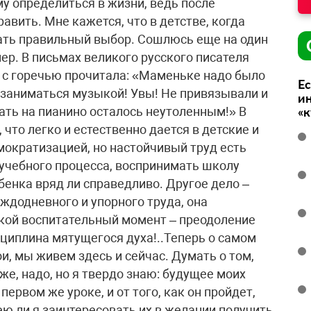
у определиться в жизни, ведь после
авить. Мне кажется, что в детстве, когда
ать правильный выбор. Сошлюсь еще на один
ер. В письмах великого русского писателя
 с горечью прочитала: «Маменьке надо было
Ес
 заниматься музыкой! Увы! Не привязывали и
ин
рать на пианино осталось неутоленным!» В
«
 что легко и естественно дается в детские и
ократизацией, но настойчивый труд есть
о учебного процесса, воспринимать школу
бенка вряд ли справедливо. Другое дело –
ждодневного и упорного труда, она
какой воспитательный момент – преодоление
исциплина мятущегося духа!..Теперь о самом
, мы живем здесь и сейчас. Думать о том,
же, надо, но я твердо знаю: будущее моих
первом же уроке, и от того, как он пройдет,
ею ли я заинтересовать их в желании получить