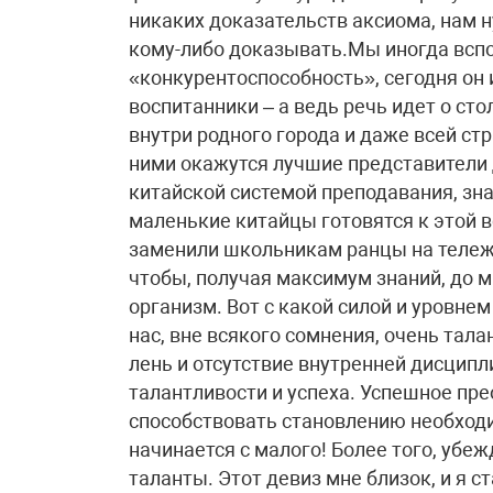
никаких доказательств аксиома, нам н
кому-либо доказывать.Мы иногда вспо
«конкурентоспособность», сегодня он
воспитанники – а ведь речь идет о сто
внутри родного города и даже всей стр
ними окажутся лучшие представители д
китайской системой преподавания, зн
маленькие китайцы готовятся к этой 
заменили школьникам ранцы на тележк
чтобы, получая максимум знаний, до 
организм. Вот с какой силой и уровне
нас, вне всякого сомнения, очень тала
лень и отсутствие внутренней дисципл
талантливости и успеха. Успешное пр
способствовать становлению необход
начинается с малого! Более того, убе
таланты. Этот девиз мне близок, и я с