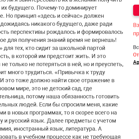
х их будущего. Почему-то доминирует
е. Но принцип «здесь и сейчас» должен
е дожидаясь никакого будущего, даже ради
Вз
ость перспективы рождалось и формировалось
п
ное для получения знаний время не вернешь!
Вс
 для тех, кто сидит за школьной партой
От
ость, в которой им предстоит жить. И это
Ар
не только не потеряться в ней, но и преуспеть,
оит много трудиться. «Привычка к труду
 И это тоже должно найти свое отражение в
вом мире, это не детский сад, где
тельница, потому наша обязанность готовить
ельных людей. Если бы спросили меня, какие
и в новых программах, то я скорее всего на
у и русский язык. Далее предметы с учетом
мия, иностранный язык, литература. А
вовать в учебном процессе как не требующая