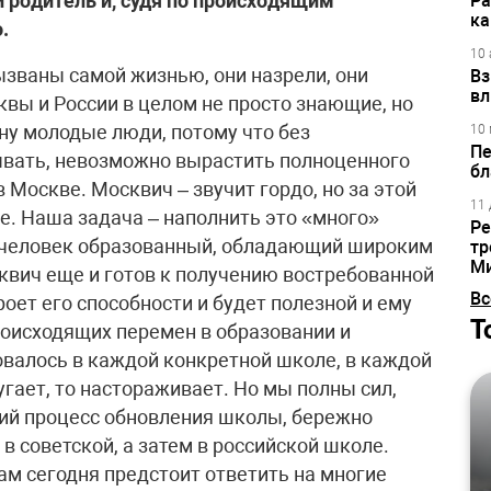
 родитель и, судя по происходящим
Ра
ка
.
10 
званы самой жизнью, они назрели, они
Вз
вл
вы и России в целом не просто знающие, но
ну молодые люди, потому что без
10 
Пе
ывать, невозможно вырастить полноценного
бл
Москве. Москвич – звучит гордо, но за этой
11 
е. Наша задача – наполнить это «много»
Ре
 человек образованный, обладающий широким
тр
М
сквич еще и готов к получению востребованной
Вс
роет его способности и будет полезной и ему
Т
роисходящих перемен в образовании и
зовалось в каждой конкретной школе, в каждой
угает, то настораживает. Но мы полны сил,
ий процесс обновления школы, бережно
 в советской, а затем в российской школе.
ам сегодня предстоит ответить на многие