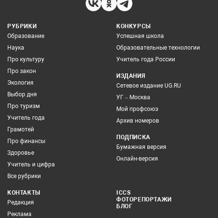
РУБРИКИ
КОНКУРСЫ
Образование
Успешная школа
Наука
Образовательные технологии
Про культуру
Учитель года России
Про закон
ИЗДАНИЯ
Экология
Сетевое издание UG.RU
Выбор дня
УГ – Москва
Про туризм
Мой профсоюз
Учитель года
Архив номеров
Грамотей
ПОДПИСКА
Про финансы
Бумажная версия
Здоровье
Онлайн-версия
Учитель и цифра
Все рубрики
КОНТАКТЫ
ICCS
ФОТОРЕПОРТАЖИ
Редакция
БЛОГ
Реклама