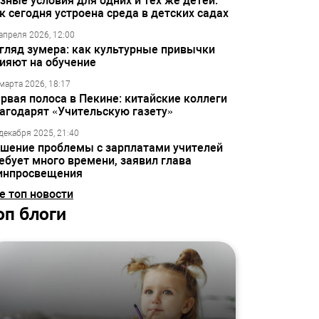
зные условия для одних и тех же детей:
к сегодня устроена среда в детских садах
апреля 2026, 12:00
гляд зумера: как культурные привычки
ияют на обучение
марта 2026, 18:17
рвая полоса в Пекине: китайские коллеги
агодарят «Учительскую газету»
декабря 2025, 21:40
шение проблемы с зарплатами учителей
ебует много времени, заявил глава
инпросвещения
е топ новости
оп блоги