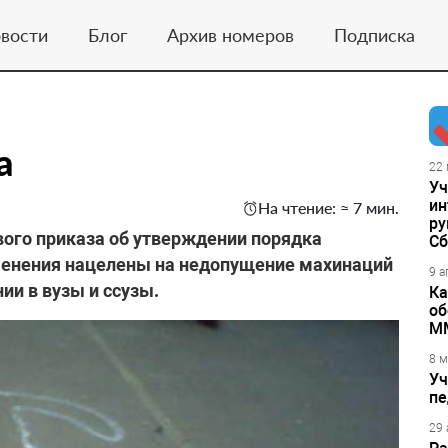
вости
Блог
Архив номеров
Подписка
а
22 
Уч
ин
На чтение: ≈ 7 мин.
ру
вого приказа об утверждении порядка
Сб
менения нацелены на недопущение махинаций
9 а
ии в вузы и ссузы.
Ка
об
М
8 м
Уч
пе
29 