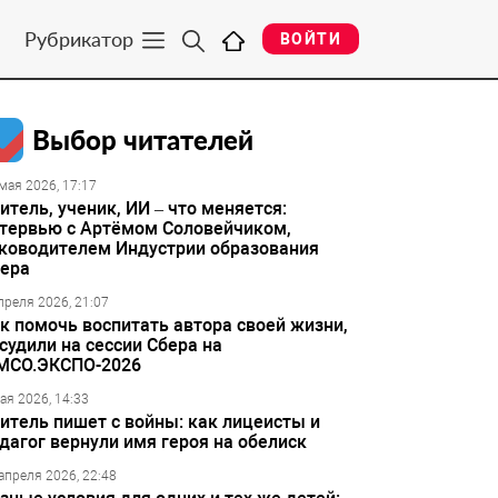
Рубрикатор
ВОЙТИ
Выбор читателей
мая 2026, 17:17
итель, ученик, ИИ – что меняется:
тервью с Артёмом Соловейчиком,
ководителем Индустрии образования
ера
преля 2026, 21:07
к помочь воспитать автора своей жизни,
судили на сессии Сбера на
МСО.ЭКСПО-2026
ая 2026, 14:33
итель пишет с войны: как лицеисты и
дагог вернули имя героя на обелиск
апреля 2026, 22:48