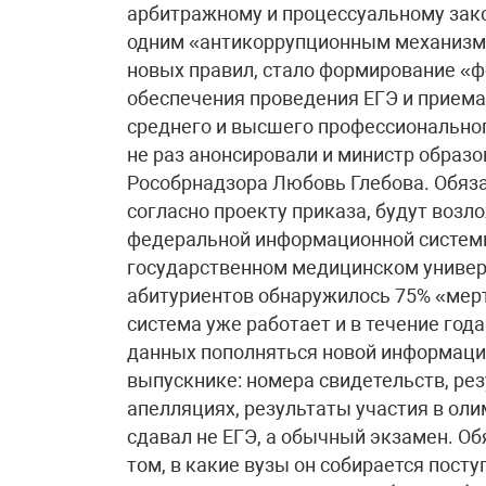
арбитражному и процессуальному зак
одним «антикоррупционным механизмо
новых правил, стало формирование «
обеспечения проведения ЕГЭ и прием
среднего и высшего профессионально
не раз анонсировали и министр образо
Рособрнадзора Любовь Глебова. Обяза
согласно проекту приказа, будут воз
федеральной информационной системы
государственном медицинском универс
абитуриентов обнаружилось 75% «мерт
система уже работает и в течение год
данных пополняться новой информацие
выпускнике: номера свидетельств, ре
апелляциях, результаты участия в оли
сдавал не ЕГЭ, а обычный экзамен. О
том, в какие вузы он собирается посту