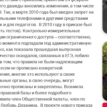
его дважды вносились изменения, в том числе
 Так, в марте 2010 года был введен запрет на
ильными телефонами и другими средствами
к и для педагогов. В 2010 году в приказе был
сть тестов). Контрольно-измерительные
и ограниченного доступа – соответственно,
го момента подпадали под административную
ко, как показала прошедшая выпускная
ичество скандалов, связанных в ЕГЭ, побило
в том, что правила не были надлежащим
 если не прописано конкретной
ения, многие это используют в своих
ьные органы, в свою очередь, могут
точно прописаны и закреплены. Возникла
правовой базы и более подробного
явила член Общественной палаты, член по
Любовь Духанина. В проекте нового приказа