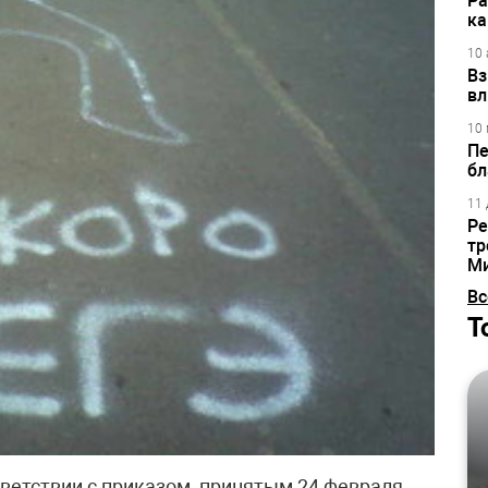
Ра
ка
10 
Вз
вл
10 
Пе
бл
11 
Ре
тр
М
Вс
Т
тветствии с приказом, принятым 24 февраля