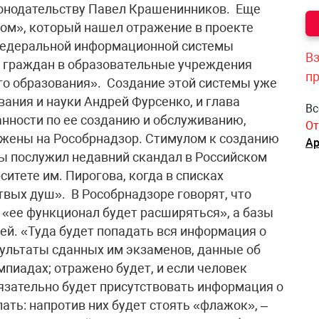
онодательству Павел Крашенинников. Еще
м», который нашел отражение в проекте
федеральной информационной системы
Вз
а граждан в образовательные учреждения
п
го образования». Создание этой системы уже
вания и науки Андрей Фурсенко, и глава
Вс
нности по ее созданию и обслуживанию,
От
ложены на Рособрнадзор. Стимулом к созданию
Ар
 послужил недавний скандал в Российском
итете им. Пирогова, когда в списках
вых душ». В Рособрнадзоре говорят, что
а «ее функционал будет расширяться», а базы
й. «Туда будет попадать вся информация о
зультаты сданных им экзаменов, данные об
мпиадах; отражено будет, и если человек
бязательно будет присутствовать информация о
пать: напротив них будет стоять «флажок», –