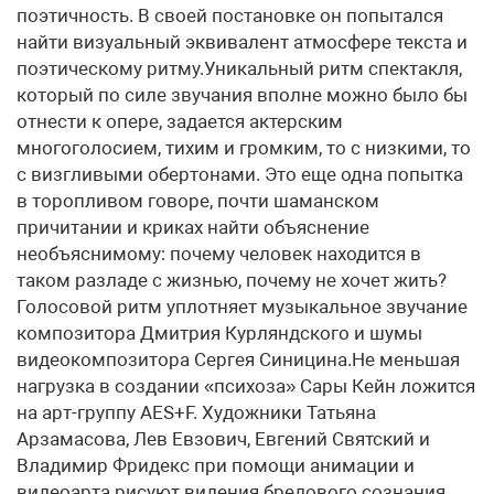
поэтичность. В своей постановке он попытался
найти визуальный эквивалент атмосфере текста и
поэтическому ритму.Уникальный ритм спектакля,
который по силе звучания вполне можно было бы
отнести к опере, задается актерским
многоголосием, тихим и громким, то с низкими, то
с визгливыми обертонами. Это еще одна попытка
в торопливом говоре, почти шаманском
причитании и криках найти объяснение
необъяснимому: почему человек находится в
таком разладе с жизнью, почему не хочет жить?
Голосовой ритм уплотняет музыкальное звучание
композитора Дмитрия Курляндского и шумы
видеокомпозитора Сергея Синицина.Не меньшая
нагрузка в создании «психоза» Сары Кейн ложится
на арт-группу AES+F. Художники Татьяна
Арзамасова, Лев Евзович, Евгений Святский и
Владимир Фридекс при помощи анимации и
видеоарта рисуют видения бредового сознания,