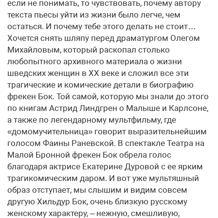
если не понимать, то чувствовать, почему автору
текста пьесы уйти из жизни было легче, чем
остаться. И почему тебе этого делать не стоит…
Хочется снять шляпу перед драматургом Олегом
Михайловым, который раскопал столько
любопытного архивного материала о жизни
шведских женщин в ХХ веке и сложил все эти
трагические и комические детали в биографию
фрекен Бок. Той самой, которую мы знали до этого
по книгам Астрид Линдгрен о Малыше и Карлсоне,
а также по легендарному мультфильму, где
«домомучительница» говорит выразительнейшим
голосом Фаины Раневской. В спектакле Театра на
Малой Бронной фрекен Бок обрела голос
благодаря актрисе Екатерине Дуровой с ее ярким
трагикомическим даром. И вот уже мультяшный
образ отступает, мы слышим и видим совсем
другую Хильдур Бок, очень близкую русскому
женскому характеру, – нежную, смешливую,