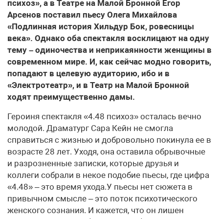
психоз», а в Театре на Малой Бронной Егор
Арсенов поставил пьесу Олега Михайлова
«Подлинная история Хильдур Бок, ровесницы
века». Однако оба спектакля восклицают на одну
тему – одиночества и неприкаянности женщины в
современном мире. И, как сейчас модно говорить,
попадают в целевую аудиторию, ибо и в
«Электротеатр», и в Театр на Малой Бронной
ходят преимущественно дамы.
Героиня спектакля «4.48 психоз» осталась вечно
молодой. Драматург Сара Кейн не смогла
справиться с жизнью и добровольно покинула ее в
возрасте 28 лет. Уходя, она оставила обрывочные
и разрозненные записки, которые друзья и
коллеги собрали в некое подобие пьесы, где цифра
«4.48» – это время ухода.У пьесы нет сюжета в
привычном смысле – это поток психотического
женского сознания. И кажется, что он лишен