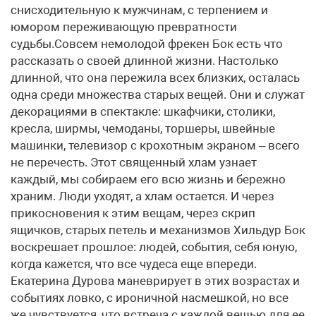
снисходительную к мужчинам, с терпением и
юмором переживающую превратности
судьбы.Совсем немолодой фрекен Бок есть что
рассказать о своей длинной жизни. Настолько
длинной, что она пережила всех близких, осталась
одна среди множества старых вещей. Они и служат
декорациями в спектакле: шкафчики, столики,
кресла, ширмы, чемоданы, торшеры, швейные
машинки, телевизор с крохотным экраном – всего
не перечесть. Этот священный хлам узнает
каждый, мы собираем его всю жизнь и бережно
храним. Люди уходят, а хлам остается. И через
прикосновения к этим вещам, через скрип
ящичков, старых петель и механизмов Хильдур Бок
воскрешает прошлое: людей, события, себя юную,
когда кажется, что все чудеса еще впереди.
Екатерина Дурова маневрирует в этих возрастах и
событиях ловко, с ироничной насмешкой, но все
же чувствуется, что встреча с каждой вещью для ее