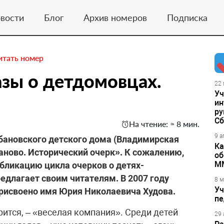
вости
Блог
Архив номеров
Подписка
итать номер
азы о детдомовцах.
22 
Уч
ин
ру
Сб
На чтение: ≈ 8 мин.
9 а
бановского детского дома (Владимирская
Ка
баново. Исторический очерк». К сожалению,
об
М
бликацию цикла очерков о детях-
едлагает своим читателям. В 2007 году
8 м
Уч
присвоено имя Юрия Николаевича Худова.
пе
рится, – «веселая компания». Среди детей
29 