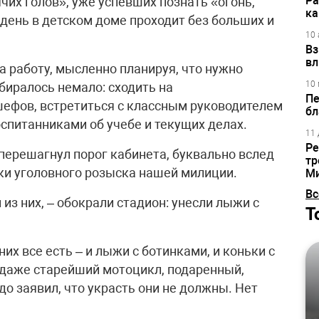
Ра
чих голов», уже успевших познать «огонь,
ка
 день в детском доме проходит без больших и
10 
Вз
вл
а работу, мысленно планируя, что нужно
10 
биралось немало: сходить на
Пе
шефов, встретиться с классным руководителем
бл
спитанниками об учебе и текущих делах.
11 
Ре
 перешагнул порог кабинета, буквально вслед
тр
ики уголовного розыска нашей милиции.
М
Вс
н из них, – обокрали стадион: унесли лыжи с
Т
 них все есть – и лыжи с ботинками, и коньки с
 даже старейший мотоцикл, подаренный,
до заявил, что украсть они не должны. Нет