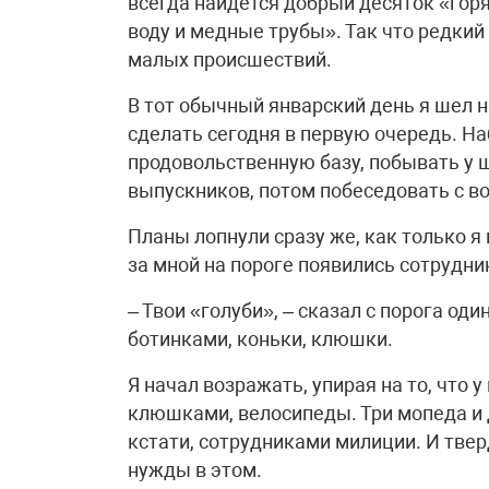
всегда найдется добрый десяток «горя
воду и медные трубы». Так что редкий
малых происшествий.
В тот обычный январский день я шел н
сделать сегодня в первую очередь. На
продовольственную базу, побывать у 
выпускников, потом побеседовать с во
Планы лопнули сразу же, как только я
за мной на пороге появились сотрудн
– Твои «голуби», – сказал с порога оди
ботинками, коньки, клюшки.
Я начал возражать, упирая на то, что у
клюшками, велосипеды. Три мопеда и
кстати, сотрудниками милиции. И твер
нужды в этом.