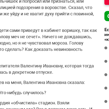
альчишек и попросил или признаться, или
ицией подозрения в воровстве. Сказал, что
и же уйду и не хватит духу прийти с повинной,
Ес
дети сами приведут в кабинет воришку, так как
ин
олову меч не сечет». Ничего не дождавшись,
«
одно, но я не чувствовал мороза. Голову
то сделать? Как доказать невиновность
оспитателя Валентину Ивановну, которая тогда
лась в декретном отпуске.
в на меня, Валентина Ивановна сказала:
 Что-нибудь случилось?
ардия «обчистила» стадион. Взяли