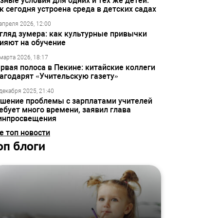
зные условия для одних и тех же детей:
к сегодня устроена среда в детских садах
апреля 2026, 12:00
гляд зумера: как культурные привычки
ияют на обучение
марта 2026, 18:17
рвая полоса в Пекине: китайские коллеги
агодарят «Учительскую газету»
декабря 2025, 21:40
шение проблемы с зарплатами учителей
ебует много времени, заявил глава
инпросвещения
е топ новости
оп блоги