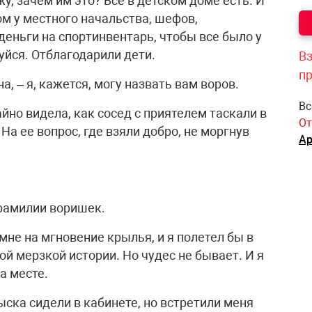
у, зачем им это? Все в детском доме есть. И
ом у местного начальства, шефов,
еньги на спортинвентарь, чтобы все было у
дуйся. Отблагодарили дети.
Вз
п
а, – я, кажется, могу назвать вам воров.
Вс
йно видела, как сосед с приятелем таскали в
От
На ее вопрос, где взяли добро, не моргнув
Ар
фамилии воришек.
 мне на мгновение крылья, и я полетел бы в
ой мерзкой истории. Но чудес не бывает. И я
а месте.
ыска сидели в кабинете, но встретили меня