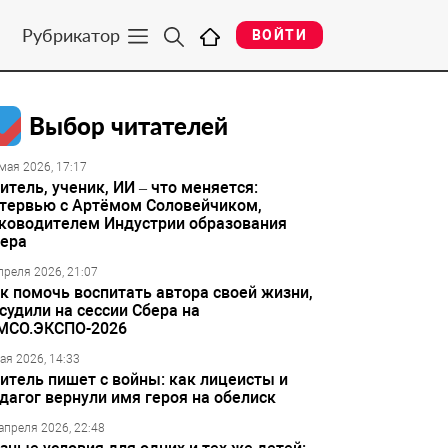
Рубрикатор
ВОЙТИ
Выбор читателей
мая 2026, 17:17
итель, ученик, ИИ – что меняется:
тервью с Артёмом Соловейчиком,
ководителем Индустрии образования
ера
преля 2026, 21:07
к помочь воспитать автора своей жизни,
судили на сессии Сбера на
МСО.ЭКСПО-2026
ая 2026, 14:33
итель пишет с войны: как лицеисты и
дагог вернули имя героя на обелиск
апреля 2026, 22:48