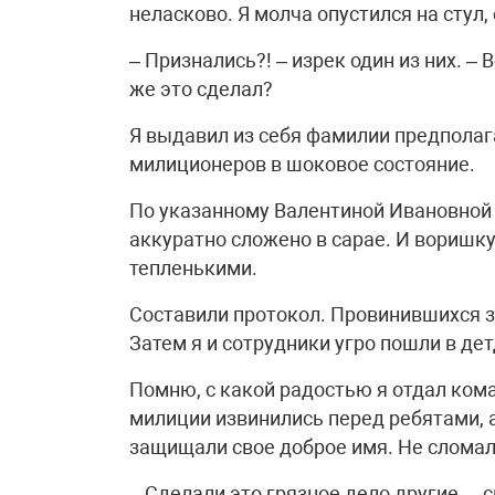
неласково. Я молча опустился на стул
– Признались?! – изрек один из них. –
же это сделал?
Я выдавил из себя фамилии предполаг
милиционеров в шоковое состояние.
По указанному Валентиной Ивановной
аккуратно сложено в сарае. И воришку
тепленькими.
Составили протокол. Провинившихся за
Затем я и сотрудники угро пошли в де
Помню, с какой радостью я отдал ком
милиции извинились перед ребятами, а 
защищали свое доброе имя. Не слома
– Сделали это грязное дело другие, – 