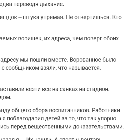
, едва переводя дыхание.
 Вещдок – штука упрямая. Не отвертишься. Кто
аемых воришек, их адреса, чем поверг обоих
 адресу мы пошли вместе. Ворованное было
 с сообщником взяли, что называется,
ставили везти все на санках на стадион.
тдом.
анду общего сбора воспитанников. Работники
я поблагодарил детей за то, что так упорно
лись перед вещественными доказательствами.
сказал я. – Их нашли. А спортинвентарь