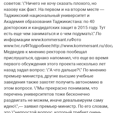
советов: \”Ничего не хочу сказать плохого, но
назову как факт. На первом и на втором месте —
Таджикский национальный университет и
Академия образования Таджикистана: по 40
докторских и кандидатских защит в 2015 году. Тут
есть еще чем заниматься и о чем подумать\”.По
информации www.kommersant.ruФото
www.tvc.ruФПодробнее:http://www.kommersant.ru/d
Медведев к мнению ректоров пообещал
прислушаться, однако напомнил, что еще во время
первого обсуждения этого проекта несколько лет
назад задал вопрос: \”А что дальше?\” По мнению
премьер-министра, другие высшие учебные
заведения также захотят получить автономию в
этом вопросе. \”Мы прекрасно понимаем, что
перечень университетов тоже бесконечно
раздвигать не можем, иначе девальвируем саму
идею\”,— заявил премьер-министр. По его словам,
это \”непростой вопрос, который требует очень