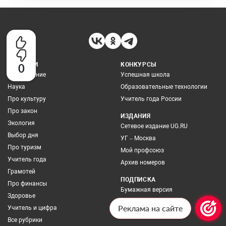
РУБРИКИ
КОНКУРСЫ
0
Образование
Успешная школа
Наука
Образовательные технологии
Про культуру
Учитель года России
Про закон
ИЗДАНИЯ
Экология
Сетевое издание UG.RU
Выбор дня
УГ – Москва
Про туризм
Мой профсоюз
Учитель года
Архив номеров
Грамотей
ПОДПИСКА
Про финансы
Бумажная версия
Здоровье
Онлайн-версия
Реклама на сайте
Учитель и цифра
Все рубрики