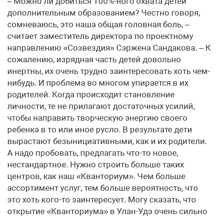
– Можно ли добиться 100%-ного охвата детей
дополнительным образованием? Честно говоря,
сомневаюсь, это наша общая головная боль, –
считает заместитель директора по проектному
направлению «Созвездия» Сэржена Сандакова. – К
сожалению, изрядная часть детей довольно
инертны, их очень трудно заинтересовать хоть чем-
нибудь. И проблема во многом упирается в их
родителей. Когда происходит становление
личности, те не прилагают достаточных усилий,
чтобы направить творческую энергию своего
ребенка в то или иное русло. В результате дети
вырастают безынициативными, как и их родители.
А надо пробовать, предлагать что-то новое,
нестандартное. Нужно строить больше таких
центров, как наш «Кванториум». Чем больше
ассортимент услуг, тем больше вероятность, что
это хоть кого-то заинтересует. Могу сказать, что
открытие «Кванториума» в Улан-Удэ очень сильно