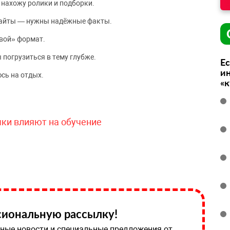
 нахожу ролики и подборки.
сайты — нужны надёжные факты.
вой» формат.
 погрузиться в тему глубже.
Ес
ин
сь на отдых.
«
чки влияют на обучение
иональную рассылку!
ные новости и специальные предложения от