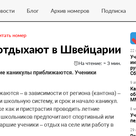
вости
Блог
Архив номеров
Подписка
итать номер
 отдыхают в Швейцарии
22 
Уч
ин
На чтение: ≈ 3 мин.
ру
тние каникулы приближаются. Ученики
Сб
9 а
Ка
аются – в зависимости от региона (кантона) –
об
М
и школьную систему, и срок и начало каникул.
же как и пристрастия проводить летние
8 м
Уч
 школьников предпочитают спортивный или
пе
аршие ученики – отдых на селе или работу в
29 