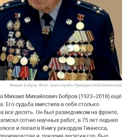
Михаил Бобров. Фото: пресс-служба Президентской библиотеки
а Михаил Михайлович Бобров (1923–2018) ещё
а. Его судьба вместила в себя столько
на все десять. Он был разведчиком на фронте,
писал сотню научных работ, в 75 лет поднял
люсе и попал в Книгу рекордов Гиннесса,
роизводстве и, покорив десятки гор, был