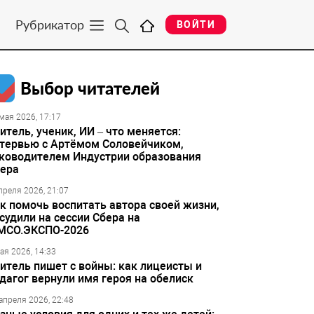
Рубрикатор
ВОЙТИ
Выбор читателей
мая 2026, 17:17
итель, ученик, ИИ – что меняется:
тервью с Артёмом Соловейчиком,
ководителем Индустрии образования
ера
преля 2026, 21:07
к помочь воспитать автора своей жизни,
судили на сессии Сбера на
МСО.ЭКСПО-2026
ая 2026, 14:33
итель пишет с войны: как лицеисты и
дагог вернули имя героя на обелиск
апреля 2026, 22:48