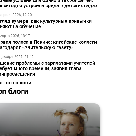
зные условия для одних и тех же детей:
к сегодня устроена среда в детских садах
апреля 2026, 12:00
гляд зумера: как культурные привычки
ияют на обучение
марта 2026, 18:17
рвая полоса в Пекине: китайские коллеги
агодарят «Учительскую газету»
декабря 2025, 21:40
шение проблемы с зарплатами учителей
ебует много времени, заявил глава
инпросвещения
е топ новости
оп блоги