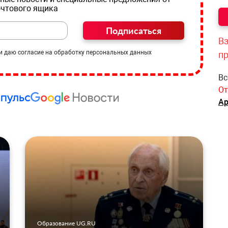
очтового ящика
Подписаться
Вз
и даю согласие на обработку персональных данных
п
Вс
От
Ар
Образование UG.RU