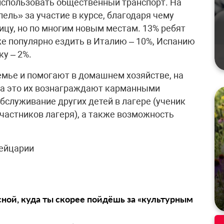
использовать общественный транспорт. На
ель» за участие в курсе, благодаря чему
ницу, но по многим новым местам. 13% ребят
е популярно ездить в Италию – 10%, Испанию
у – 2%.
емье и помогают в домашнем хозяйстве, на
за это их вознаграждают карманными
бслуживание других детей в лагере (ученик
участников лагеря), а также возможность
ейцарии
сной, куда ты скорее пойдёшь за «культурным