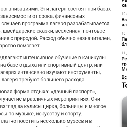
Ра
ка
организациями. Эти лагеря состоят при базах
10 
 зависимости от срока, финансовых
Вз
 случаев программа лагеря разрабатывается
вл
, швейцарские сказки, вселенная, почтовое
10 
ение с природой. Расход обычно незначителен,
Пе
бл
дарство помогает.
11 
длагают интенсивное обучение в каникулы.
Ре
тр
на базе отдыха или спортивный центр, или
М
лагерях интенсивно изучают инструменты,
Вс
и лагеря требуют большего расхода.
Т
новая форма отдыха: «дачный паспорт»,
 участие в различных мероприятиях. Они
взгляд за кулисы цирка, больницы и многое
сы по музыке, искусству и спорту.
платно посетить несколько музеев и в