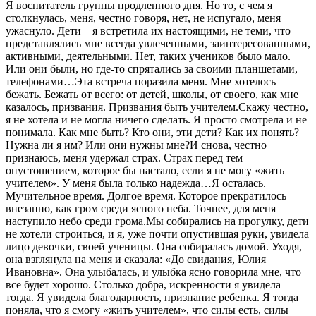
Я воспитатель группы продленного дня. Но то, с чем я
столкнулась, меня, честно говоря, нет, не испугало, меня
ужаснуло. Дети – я встретила их настоящими, не теми, что
представлялись мне всегда увлеченными, заинтересованными,
активными, деятельными. Нет, таких учеников было мало.
Или они были, но где-то спрятались за своими планшетами,
телефонами…Эта встреча поразила меня. Мне хотелось
бежать. Бежать от всего: от детей, школы, от своего, как мне
казалось, призвания. Призвания быть учителем.Скажу честно,
я не хотела и не могла ничего сделать. Я просто смотрела и не
понимала. Как мне быть? Кто они, эти дети? Как их понять?
Нужна ли я им? Или они нужны мне?И снова, честно
признаюсь, меня удержал страх. Страх перед тем
опустошением, которое бы настало, если я не могу «жить
учителем». У меня была только надежда…Я осталась.
Мучительное время. Долгое время. Которое прекратилось
внезапно, как гром среди ясного неба. Точнее, для меня
наступило небо среди грома.Мы собирались на прогулку, дети
не хотели строиться, и я, уже почти опустившая руки, увидела
лицо девочки, своей ученицы. Она собиралась домой. Уходя,
она взглянула на меня и сказала: «До свидания, Юлия
Ивановна». Она улыбалась, и улыбка ясно говорила мне, что
все будет хорошо. Столько добра, искренности я увидела
тогда. Я увидела благодарность, признание ребенка. Я тогда
поняла, что я смогу «жить учителем», что силы есть, силы