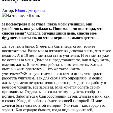
Автор:
Юлия Дмитриева
На чтение: ≈ 6 мин.
​Я посмотрела в ее глаза, глаза моей ученицы, они
улыбались, она улыбалась. Понимала ли она тогда, что
спасла меня? Спасла сегодняшний день, спасла мое
будущее, спасла то, во что я верила с самого детства.
Да, все так и было. Я мечтала быть педагогом, точнее
воспитателем. Разве могла пятилетняя девочка знать, что такое
педагог. А в 10 лет я мечтала стать учителем. И эта мечта уже
не оставляла меня. Думала и представляла то, как я буду жить,
именно жить. Я не хотела работать, я хотела жить. Хотела
быть и «жить учителем». Что же такое «жить
учителем»?«Жить учителем» – это нечто иное, чем просто
работать учителем. Так для себя я это определяю. Именно
жить, для меня не достаточно просто приходить на работу и
вечером уходить, все забывая. Мне хочется болеть своим
призванием. Отдавать все силы этому, служить сообразно
истине. Заботиться о благосостоянии детей, думать о них, как
о своих. Каждый ребенок будет со своей историей. И мне
хочется быть частью этой истории. Учитель – как гордо это
звучит! Как отрадно бывает, когда видишь учителей,