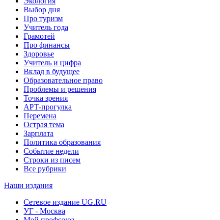
Экология
Выбор дня
Про туризм
Учитель года
Грамотей
Про финансы
Здоровье
Учитель и цифра
Вклад в будущее
Образовательное право
Проблемы и решения
Точка зрения
АРТ-прогулка
Перемена
Острая тема
Зарплата
Политика образования
Событие недели
Строки из писем
Все рубрики
Наши издания
Сетевое издание UG.RU
УГ - Москва
Мой профсоюз