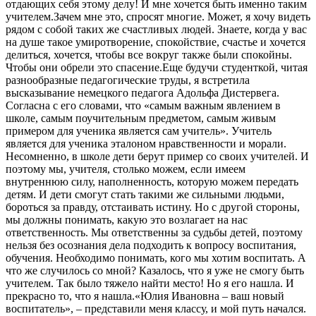
отдающих себя этому делу! И мне хочется быть именно таким
учителем.Зачем мне это, спросят многие. Может, я хочу видеть
рядом с собой таких же счастливых людей. Знаете, когда у вас
на душе такое умиротворение, спокойствие, счастье и хочется
делиться, хочется, чтобы все вокруг также были спокойны.
Чтобы они обрели это спасение.Еще будучи студенткой, читая
разнообразные педагогические труды, я встретила
высказывание немецкого педагога Адольфа Дистервега.
Согласна с его словами, что «самым важным явлением в
школе, самым поучительным предметом, самым живым
примером для ученика является сам учитель». Учитель
является для ученика эталоном нравственности и морали.
Несомненно, в школе дети берут пример со своих учителей. И
поэтому мы, учителя, столько можем, если имеем
внутреннюю силу, наполненность, которую можем передать
детям. И дети смогут стать такими же сильными людьми,
бороться за правду, отстаивать истину. Но с другой стороны,
мы должны понимать, какую это возлагает на нас
ответственность. Мы ответственны за судьбы детей, поэтому
нельзя без осознания дела подходить к вопросу воспитания,
обучения. Необходимо понимать, кого мы хотим воспитать. А
что же случилось со мной? Казалось, что я уже не смогу быть
учителем. Так было тяжело найти место! Но я его нашла. И
прекрасно то, что я нашла.«Юлия Ивановна – ваш новый
воспитатель», – представили меня классу, и мой путь начался.