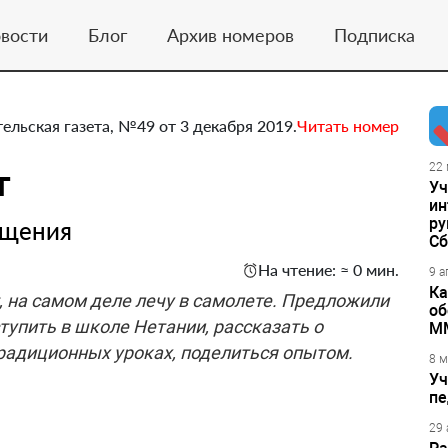
вости
Блог
Архив номеров
Подписка
тельская газета, №49 от 3 декабря 2019.
Читать номер
т
22 
Уч
ин
ру
бщения
Сб
На чтение: ≈ 0 мин.
9 а
Ка
, на самом деле лечу в самолете. Предложили
об
тупить в школе Нетании, рассказать о
М
традиционных уроках, поделиться опытом.
8 м
Уч
пе
29 