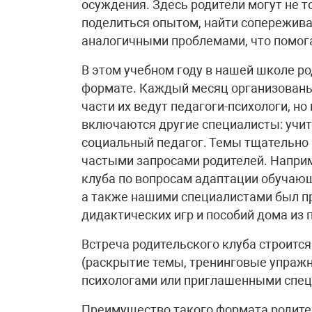
осуждения. Здесь родители могут не то
поделиться опытом, найти сопереживан
аналогичными проблемами, что помога
В этом учебном году в нашей школе ро
формате. Каждый месяц организованы 
части их ведут педагоги-психологи, но
включаются другие специалисты: учит
социальный педагог. Темы тщательно 
частыми запросами родителей. Наприм
клуба по вопросам адаптации обучающи
а также нашими специалистами был п
дидактических игр и пособий дома из
Встреча родительского клуба строитс
(раскрытие темы, тренинговые упражн
психологами или приглашенными специ
Преимущество такого формата родител