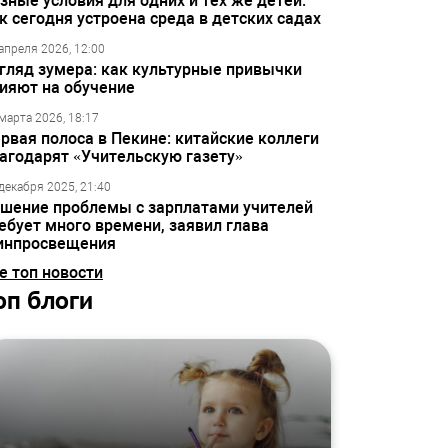
зные условия для одних и тех же детей:
к сегодня устроена среда в детских садах
апреля 2026, 12:00
гляд зумера: как культурные привычки
ияют на обучение
марта 2026, 18:17
рвая полоса в Пекине: китайские коллеги
агодарят «Учительскую газету»
декабря 2025, 21:40
шение проблемы с зарплатами учителей
ебует много времени, заявил глава
инпросвещения
е топ новости
оп блоги