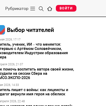
Рубрикатор
ВОЙТИ
Выбор читателей
мая 2026, 17:17
итель, ученик, ИИ – что меняется:
тервью с Артёмом Соловейчиком,
ководителем Индустрии образования
ера
преля 2026, 21:07
к помочь воспитать автора своей жизни,
судили на сессии Сбера на
МСО.ЭКСПО-2026
ая 2026, 14:33
итель пишет с войны: как лицеисты и
дагог вернули имя героя на обелиск
апреля 2026, 22:48