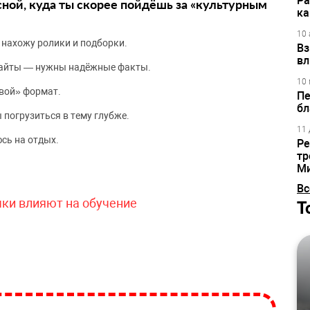
Ра
сной, куда ты скорее пойдёшь за «культурным
ка
10 
 нахожу ролики и подборки.
Вз
вл
сайты — нужны надёжные факты.
10 
вой» формат.
Пе
бл
 погрузиться в тему глубже.
11 
сь на отдых.
Ре
тр
М
Вс
чки влияют на обучение
Т