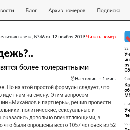
вости
Блог
Архив номеров
Подписка
ельская газета, №46 от 12 ноября 2019.
Читать номер
ежь?..
22 
Уч
ин
ру
овятся более толерантными
Сб
На чтение: ≈ 1 мин.
9 а
Ка
ее. Но из этой простой формулы следует, что
об
о идет нам на смену. Этим вопросом
М
нии «Михайлов и партнеры», решив провести
8 м
ольники: политические, сексуальные и
Уч
пе
ы оказались довольно впечатляющими, а
о что были опрошены всего 1057 человек из 52
29 