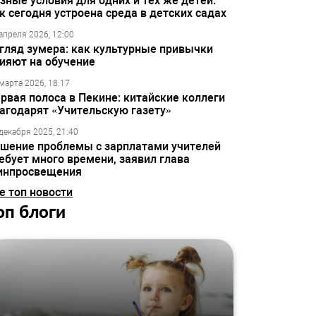
зные условия для одних и тех же детей:
к сегодня устроена среда в детских садах
апреля 2026, 12:00
гляд зумера: как культурные привычки
ияют на обучение
марта 2026, 18:17
рвая полоса в Пекине: китайские коллеги
агодарят «Учительскую газету»
декабря 2025, 21:40
шение проблемы с зарплатами учителей
ебует много времени, заявил глава
инпросвещения
е топ новости
оп блоги