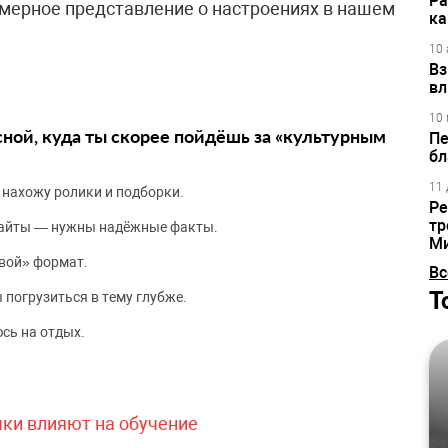
Ра
имерное представление о настроениях в нашем
ка
10 
Вз
вл
10 
сной, куда ты скорее пойдёшь за «культурным
Пе
бл
11 
 нахожу ролики и подборки.
Ре
тр
сайты — нужны надёжные факты.
М
вой» формат.
Вс
Т
 погрузиться в тему глубже.
сь на отдых.
чки влияют на обучение