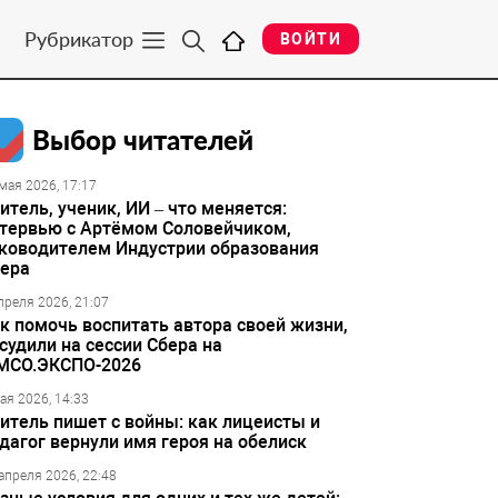
Рубрикатор
ВОЙТИ
Выбор читателей
мая 2026, 17:17
итель, ученик, ИИ – что меняется:
тервью с Артёмом Соловейчиком,
ководителем Индустрии образования
ера
преля 2026, 21:07
к помочь воспитать автора своей жизни,
судили на сессии Сбера на
МСО.ЭКСПО-2026
ая 2026, 14:33
итель пишет с войны: как лицеисты и
дагог вернули имя героя на обелиск
апреля 2026, 22:48