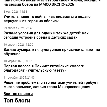
Как помочь воспитать автора своей жизни, обсудили
на сессии Сбера на ММСО.ЭКСПО-2026
8 мая 2026, 14:33
Учитель пишет с войны: как лицеисты и педагог
вернули имя героя на обелиск
29 апреля 2026, 22:48
Разные условия для одних и тех же детей: как
сегодня устроена среда в детских садах
10 апреля 2026, 12:00
Взгляд зумера: как культурные привычки влияют на
обучение
10 марта 2026, 18:17
Первая полоса в Пекине: китайские коллеги
благодарят «Учительскую газету»
11 декабря 2025, 21:40
Решение проблемы с зарплатами учителей требует
много времени, заявил глава Минпросвещения
Все топ новости
Топ блоги