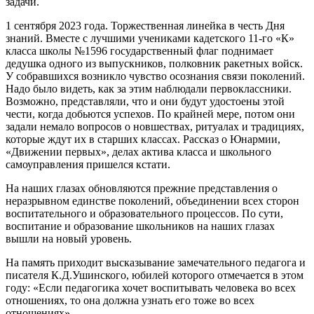
задачи.
1 сентября 2023 года. Торжественная линейка в честь Дня
знаний. Вместе с лучшими учениками кадетского 11‑го «К»
класса школы №1596 государственный флаг поднимает
дедушка одного из выпускников, полковник ракетных войск.
У собравшихся возникло чувство осознания связи поколений.
Надо было видеть, как за этим наблюдали первоклассники.
Возможно, представляли, что и они будут удостоены этой
чести, когда добьются успехов. По крайней мере, потом они
задали немало вопросов о новшествах, ритуалах и традициях,
которые ждут их в старших классах. Рассказ о Юнармии,
«Движении первых», делах актива класса и школьного
самоуправления пришелся кстати.
На наших глазах обновляются прежние представления о
неразрывном единстве поколений, объединении всех сторон
воспитательного и образовательного процессов. По сути,
воспитание и образование школьников на наших глазах
вышли на новый уровень.
На память приходит высказывание замечательного педагога и
писателя К.Д.Ушинского, юбилей которого отмечается в этом
году: «Если педагогика хочет воспитывать человека во всех
отношениях, то она должна узнать его тоже во всех
отношениях».