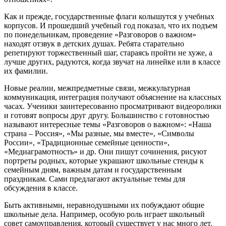
Как и прежде, государственные флаги колышутся у учебных
корпусов. И прошедший учебный год показал, что их подъем
по понедельникам, проведение «Разговоров о важном»
находят отзвук в детских душах. Ребята старательно
репетируют торжественный шаг, стараясь пройти не хуже, а
лучше других, радуются, когда звучат на линейке или в классе
их фамилии.
Новые реалии, межпредметные связи, межкультурная
коммуникация, интеграция получают объяснение на классных
часах. Ученики заинтересованно просматривают видеоролики
и готовят вопросы друг другу. Большинство с готовностью
называют интересные темы «Разговоров о важном»: «Наша
страна – Россия», «Мы разные, мы вместе», «Символы
России», «Традиционные семейные ценности»,
«Медиаграмотность» и др. Они пишут сочинения, рисуют
портреты родных, которые украшают школьные стенды к
семейным дням, важным датам и государственным
праздникам. Сами предлагают актуальные темы для
обсуждения в классе.
Быть активными, неравнодушными их побуждают общие
школьные дела. Например, особую роль играет школьный
совет самоуправления, который существует у нас много лет.