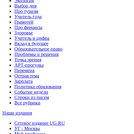
Экология
Выбор дня
Про туризм
Учитель года
Грамотей
Про финансы
Здоровье
Учитель и цифра
Вклад в будущее
Образовательное право
Проблемы и решения
Точка зрения
АРТ-прогулка
Перемена
Острая тема
Зарплата
Политика образования
Событие недели
Строки из писем
Все рубрики
Наши издания
Сетевое издание UG.RU
УГ - Москва
Мой профсоюз