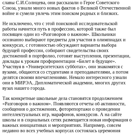
славы С.И.Солнцева, они рассказали о Герое Советского
Союза, узнали много новых фактов о Великой Отечественной
войне и сумели увлечь этим поиском родных и близких.
Не исключено, что с этой поисковой исследовательской
работы начнется путь в профессию, которой также был
посвящен один из «Разговоров о важном». Школьники
осознанно выбирают предметы для участия в олимпиадах и
конкурсах, с готовностью обсуждают варианты выбора
будущей профессии, собирают свидетельства своих
достижений в портфолио, готовят выступления, презентации,
доклады к урокам профориентации «Билет в будущее».
Участвуя в «Университетских субботах», они знакомятся с
вузами, общаются со студентами и преподавателями, а потом
делятся своими впечатлениями. Немало интересного узнали
они в МИРЭА, Дипломатической академии, многих других
вузах нашего города.
Так конкретные школьные дела становятся продолжением
«Разговоров о важном». Появляются отчеты об активности,
сообщения о достижениях, фоторепортажи о проведении
интеллектуальных игр, марафонов, конкурсов. А на сайте
школы и в социальных сетях размещается новая информация о
важных инициативах и мероприятиях. Например, совсем
недавно во всех учебных корпусах состоялась церемония