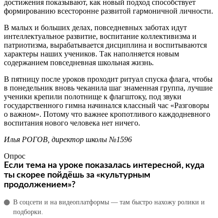
достижения показывают, как новый подход способствует
формированию всесторонне развитой гармоничной личности.
В малых и больших делах, повседневных заботах идут
интеллектуальное развитие, воспитание коллективизма и
патриотизма, вырабатывается дисциплина и воспитываются
характеры наших учеников. Так наполняется новым
содержанием повседневная школьная жизнь.
В пятницу после уроков проходит ритуал спуска флага, чтобы
в понедельник вновь чеканила шаг знаменная группа, лучшие
ученики крепили полотнище к флагштоку, под звуки
государственного гимна начинался классный час «Разговоры
о важном». Потому что важнее кропотливого каждо­дневного
воспитания нового человека нет ничего.
Илья РОГОВ, директор школы №1596
Опрос
Если тема на уроке показалась интересной, куда
ты скорее пойдёшь за «культурным
продолжением»?
В соцсети и на видеоплатформы — там быстро нахожу ролики и
подборки.