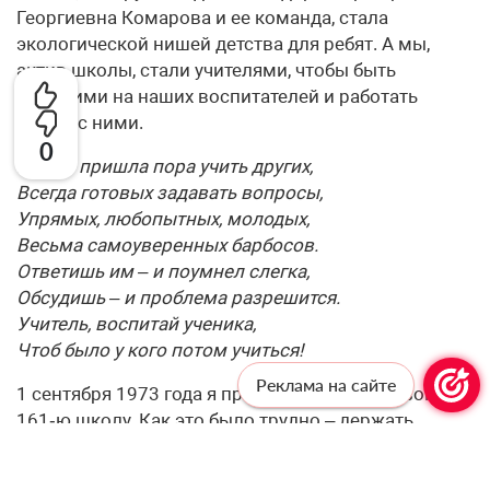
Георгиевна Комарова и ее команда, стала
экологической нишей детства для ребят. А мы,
актив школы, стали учителями, чтобы быть
похожими на наших воспитателей и работать
рядом с ними.
0
Потом пришла пора учить других,
Всегда готовых задавать вопросы,
Упрямых, любопытных, молодых,
Весьма самоуверенных барбосов.
Ответишь им – и поумнел слегка,
Обсудишь – и проблема разрешится.
Учитель, воспитай ученика,
Чтоб было у кого потом учиться!
Реклама на сайте
1 сентября 1973 года я пришла работать в свою
161‑ю школу. Как это было трудно – держать
дистанцию с ребятами, которые вчера были, как и
ты, в комитете комсомола. Сегодня я в команде