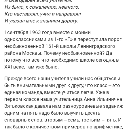
Я благодарен всем учителям.
Их было, к сожалению, немного,
Кто наставлял, учил и направлял
И указал мне к знаниям дорогу.
1сентября 1963 года вместе с моими
одноклассниками из 1‑го «Г» я переступила порог
необыкновенной 161‑й школы Ленинградского
района Москвы. Почему необыкновенной? Да
потому что все, что необходимо школе сегодня, в
XXI веке, там уже было.
Прежде всего наши учителя учили нас общаться и
быть внимательными друг к другу, что класс – это
единая команда, вместе учиться легче. Уже в
первом классе наша учительница Анна Ильинична
Зятьковская давала нам разноуровневые задания:
одним на пять надо было выучить десять
словарных слов, вторым – семь, третьим – пять. И
так было с количеством примеров по арифметике,