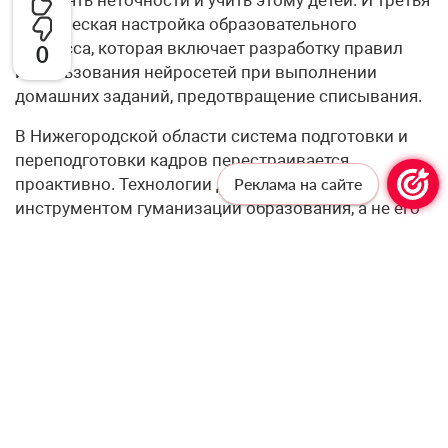
— этическая настройка образовательного
процесса, которая включает разработку правил
0
использования нейросетей при выполнении
домашних заданий, предотвращение списывания.
В Нижегородской области система подготовки и
переподготовки кадров перестраивается
проактивно. Технологии должны служить
Реклама на сайте
инструментом гуманизации образования, а не его
роботизации.
– Одна из этических дилемм внедрения ИИ —
баланс между автоматизацией рутинных задач и
сохранением живого педагогического
взаимодействия. Какие принципы регион
закладывает в политику цифровизации, чтобы
технологии усиливали, а не подменяли роль
учителя?